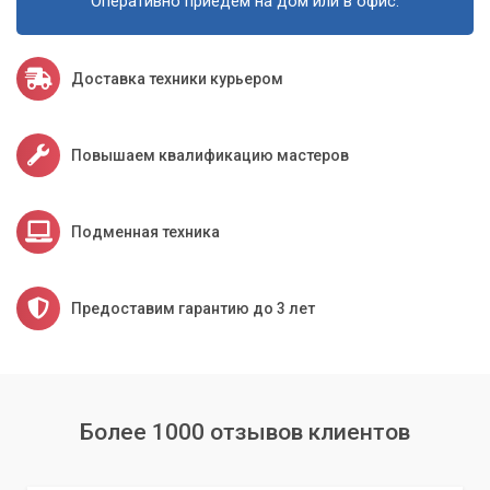
Оперативно приедем на дом или в офис.
Мы поможем вам вдохнуть новую жизнь в ваш ПК с
помощью профессионального апгрейда, включающего
замену материнской платы и других ключевых
Доставка техники курьером
компонентов.
Повышаем квалификацию мастеров
Подменная техника
Предоставим гарантию до 3 лет
Более 1000 отзывов клиентов