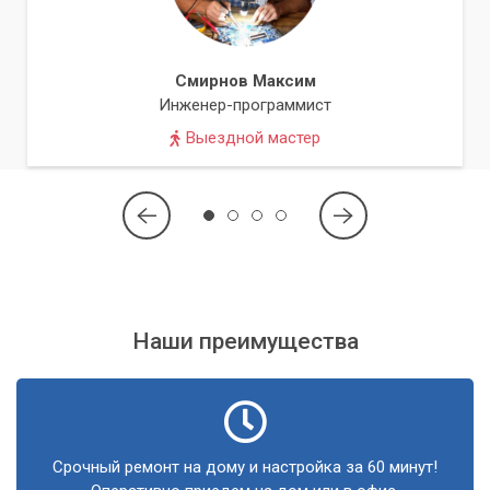
качестве наших услуг и предоставляем гарантию на
все выполненные работы и установленные
компоненты.
Смирнов Максим
Оперативность:
Мы ценим ваше время и стремимся
Инженер-программист
выполнить работы в максимально короткие сроки, без
Выездной мастер
ущерба для качества.
Честные цены:
Мы предлагаем прозрачное
ценообразование и конкурентные цены на все виды
услуг.
«Не откладывайте обновление вашего ПК.
Почувствуйте разницу в производительности
Наши преимущества
уже сегодня!»
Если ваш компьютер начинает замедляться, не
справляется с современными задачами или вы просто
хотите значительно повысить его производительность,
Срочный ремонт на дому и настройка за 60 минут!
обращайтесь в сервисный центр «Компьютерный Мастер».