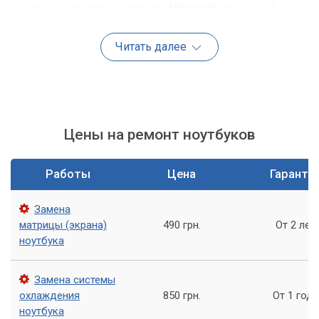
Согласно статистике компании
Microsoft
порядка 70
процентов всех ошибок возникают из-за конфликта
драйверов. Именно поэтому важно постоянно их
Читать далее
обновлять и скачивать исключительно с официальных
сайтов производителя.
Следующий по частоте фактор – перегрев компонентов
ноутбука. Мусор и пыль в системе охлаждения приводят к
тому, что чипы работают на предельных температурах и
Цены на ремонт ноутбуков
операционная система, во избежание их поломки, аварийно
останавливает свою работу.
Работы
Цена
Гаранти
Замена
матрицы (экрана)
490 грн.
От 2 лет
ноутбука
Замена системы
охлаждения
850 грн.
От 1 года
ноутбука