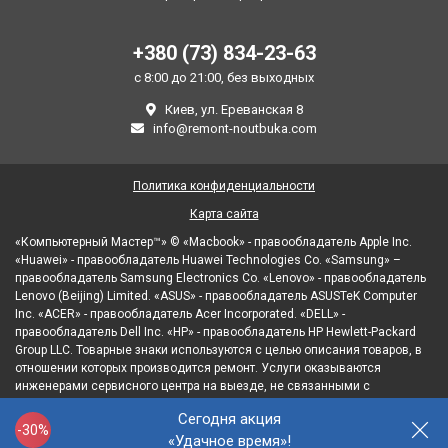
+380 (73) 834-23-63
с 8:00 до 21:00, без выходных
Киев, ул. Ереванская 8
info@remont-noutbuka.com
Политика конфиденциальности
Карта сайта
«Компьютерный Мастер™» © «Macbook» - правообладатель Apple Inc.
«Huawei» - правообладатель Huawei Technologies Co. «Samsung» –
правообладатель Samsung Electronics Co. «Lenovo» - правообладатель
Lenovo (Beijing) Limited. «ASUS» - правообладатель ASUSTeK Computer
Inc. «ACER» - правообладатель Acer Incorporated. «DELL» -
правообладатель Dell Inc. «HP» - правообладатель HP Hewlett-Packard
Group LLC. Товарные знаки используются с целью описания товаров, в
отношении которых производится ремонт. Услуги оказываются
инженерами сервисного центра на выезде, не связанными с
правообладателями товарных знаков и/или с их официальными
Сегодня акция
представителями в отношении товаров, которые уже были введены в
-30%
«Удачное время»!
гражданский оборот.