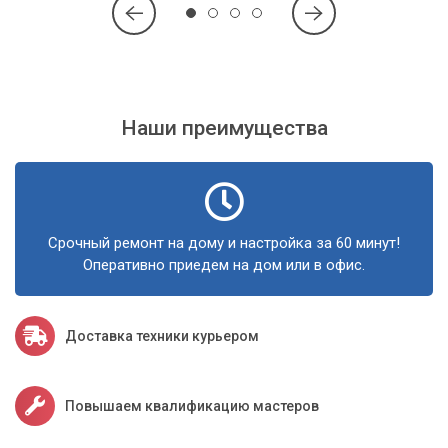
Наши преимущества
Срочный ремонт на дому и настройка за 60 минут!
Оперативно приедем на дом или в офис.
Логи системных ошибок
Самостоятельные действия
Доставка техники курьером
Для возвращения стабильной работы системы
пользователь ноутбука может:
Повышаем квалификацию мастеров
обновить/откатить драйвера для устройств (особенно
недавно приобретённых);