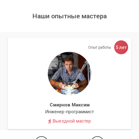
Наши опытные мастера
Код критической ошибки
5 лет
Опыт работы
Посмотреть расшифровку кода ошибки, её название и
предположительные действия по устранению можно на
специальном сайте. Если операционная система работает
стабильно на протяжении достаточного времени (или есть
доступ к другому компьютеру), то можно скачать
специальную утилиту для чтения системных логов ошибок
(ссылки на скачивание и файлы локализации внизу
Смирнов Максим
страницы).
Инженер-программист
Выездной мастер