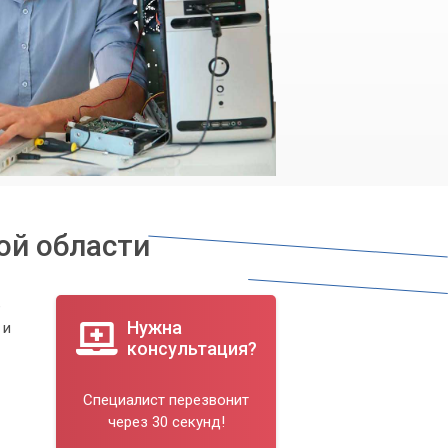
ой области
е
Нужна
 и
консультация?
Специалист перезвонит
через 30 секунд!