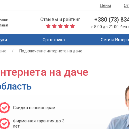
Цены
О
+380 (73) 83
Отзывы и рейтинг
аїні!
лава!
с 8:00 до 21:00, бе
уки
Оргтехника
Сети и Интерн
даче
Подключение интернета на даче
нтернета на даче
область
Скидка пенсионерам
Фирменная гарантия до 3
лет