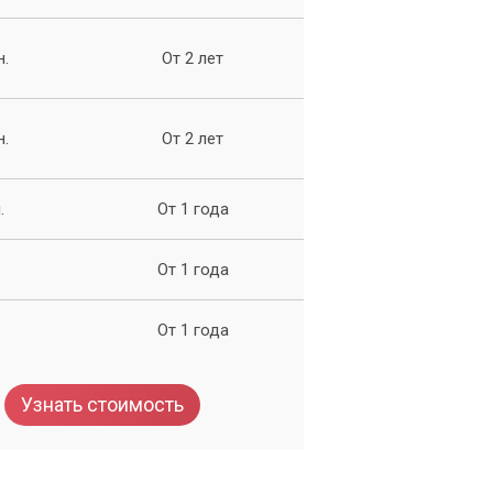
вы
н.
От 2 лет
н.
От 2 лет
.
От 1 года
ю.
От 1 года
ей
От 1 года
Узнать стоимость