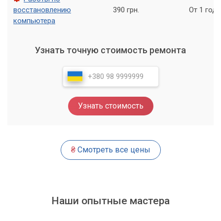
компьютеров и мобильных устройств, чтобы помочь нашим
восстановлению
390 грн.
От 1 года
клиентам избежать потери данных в будущем. Наши
компьютера
опытные специалисты помогут вам настроить ваше
устройство, обеспечивая его безопасность и стабильность
работы.
Узнать точную стоимость ремонта
Не забудьте, что важно регулярно резервировать ваши
данные, чтобы избежать потерь в случае сбоев в работе
устройства.
Узнать стоимость
₴
Смотреть все цены
Наши опытные мастера