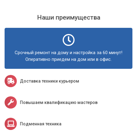
Кроме того, наш профессиональный коллектив гарантирует
качественную сборку вашего устройства с
Наши преимущества
использованием только надежных комплектующих.
Обращайтесь в сервис «Компьютерный Мастер» и получите
устройство, которое будет соответствовать вашим
требованиям и ожиданиям!
Срочный ремонт на дому и настройка за 60 минут!
Оперативно приедем на дом или в офис.
Доставка техники курьером
Повышаем квалификацию мастеров
Подменная техника