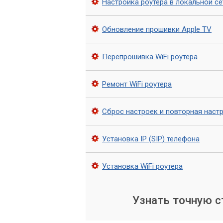
Настройка роутера в локальной се
Не стоит стесняться обращаться за по
Обновление прошивки Apple TV
эксперты сервисного центра «Компьют
Перепрошивка WiFi роутера
Ремонт WiFi роутера
Сброс настроек и повторная наст
Установка IP (SIP) телефона
Установка WiFi роутера
Узнать точную 