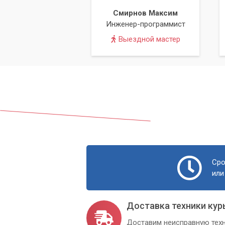
Смирнов Максим
Инженер-программист
Выездной мастер
Сро
или
Доставка техники кур
Доставим неисправную техн