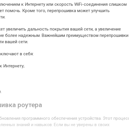
ключением к Интернету или скорость WiFi-соединения слишком
ет помочь. Кроме того, перепрошивка может улучшить
ти.
жет увеличить дальность покрытия вашей сети, а увеличение
ние более надежным. Важнейшим преимуществом перепрошивки
ти вашей сети.
ключают в себя:
к Интернету;
.
шивка роутера
бновления программного обеспечения устройства. Этот процес
енных знаний и навыков. Если вы не уверены в своих