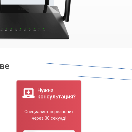
еве
Нужна
консультация?
Специалист перезвонит
через 30 секунд!