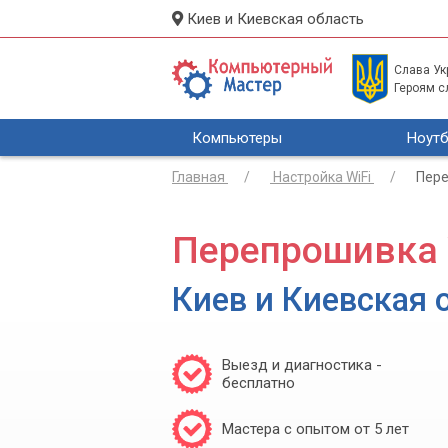
Киев и Киевская область
Слава Укр
Героям с
Компьютеры
Ноутб
Главная
Настройка WiFi
Пере
Перепрошивка 
Киев и Киевская 
Выезд и диагностика -
бесплатно
Мастера с опытом от 5 лет