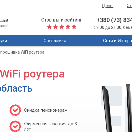
Цены
О
+380 (73) 83
Отзывы и рейтинг
аїні!
лава!
с 8:00 до 21:00, бе
уки
Оргтехника
Сети и Интерн
прошивка WiFi роутера
WiFi роутера
область
Скидка пенсионерам
Фирменная гарантия до 3
лет