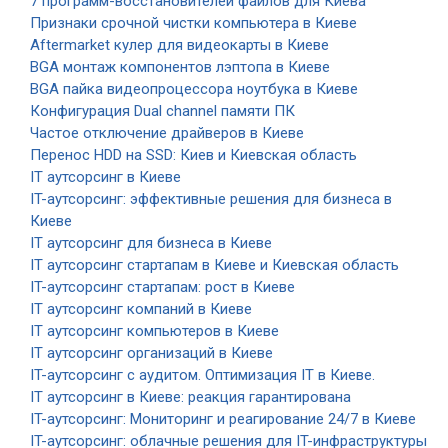
7 программ-восстановителей файлов для Киева
Признаки срочной чистки компьютера в Киеве
Aftermarket кулер для видеокарты в Киеве
BGA монтаж компонентов лэптопа в Киеве
BGA пайка видеопроцессора ноутбука в Киеве
Конфигурация Dual channel памяти ПК
Частое отключение драйверов в Киеве
Перенос HDD на SSD: Киев и Киевская область
IT аутсорсинг в Киеве
IT-аутсорсинг: эффективные решения для бизнеса в
Киеве
IT аутсорсинг для бизнеса в Киеве
IT аутсорсинг стартапам в Киеве и Киевская область
IT-аутсорсинг стартапам: рост в Киеве
IT аутсорсинг компаний в Киеве
IT аутсорсинг компьютеров в Киеве
IT аутсорсинг организаций в Киеве
IT-аутсорсинг с аудитом. Оптимизация IT в Киеве.
IT аутсорсинг в Киеве: реакция гарантирована
IT-аутсорсинг: Мониторинг и реагирование 24/7 в Киеве
IT-аутсорсинг: облачные решения для IT-инфраструктуры