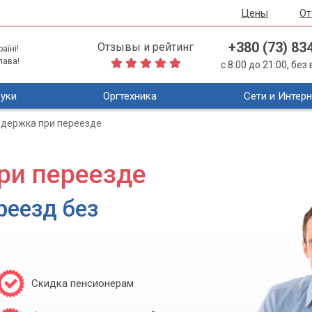
Цены
О
+380 (73) 83
Отзывы и рейтинг
аїні!
лава!
с 8:00 до 21:00, бе
уки
Оргтехника
Сети и Интерн
ддержка при переезде
ри переезде
реезд без
Скидка пенсионерам