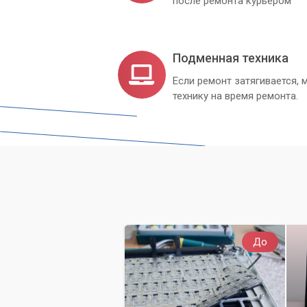
после ремонта курьером
Пусть ваш переезд будет не проблемо
позаботится о вашей IT-инфраструктуре
Подменная техника
Если ремонт затягивается
технику на время ремонта.
До