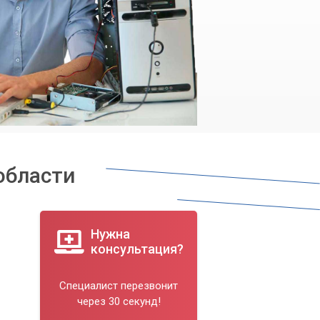
области
Нужна
консультация?
Специалист перезвонит
через 30 секунд!