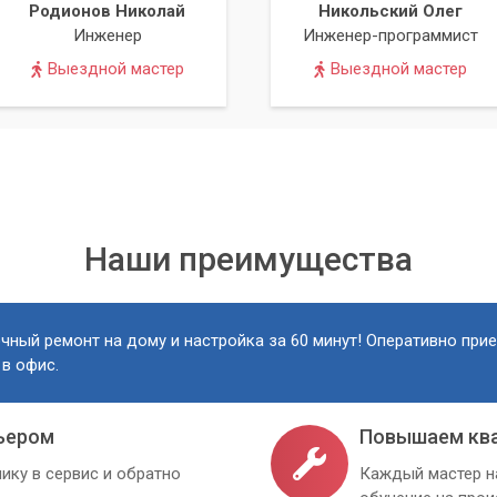
Родионов Николай
Никольский Олег
знеса
Инженер
Инженер-программист
Выездной мастер
Выездной мастер
ляют сократить время простоя вашей IT-инфраструктуры до
влияет на непрерывность ваших бизнес-процессов.
ных
защиты вашей информации от потери или повреждения на всех
Наши преимущества
ванных IT-специалистов, имеющих богатый опыт в организаци
чный ремонт на дому и настройка за 60 минут! Оперативно при
 в офис.
д ключ"
ьером
Повышаем кв
езда, от планирования до финальной настройки, освобождая ва
ику в сервис и обратно
Каждый мастер н