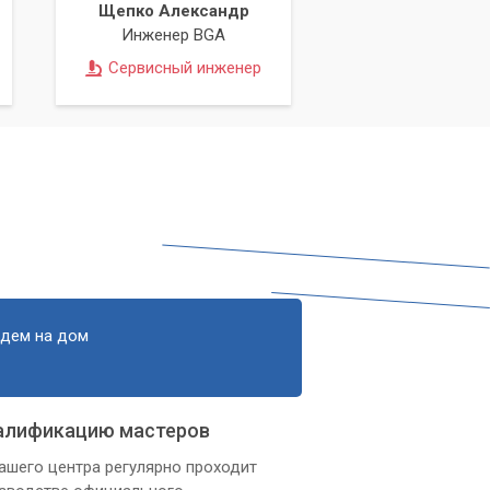
Щепко Александр
Инженер BGA
Сервисный инженер
и
едем на дом
алификацию мастеров
с
ашего центра регулярно проходит