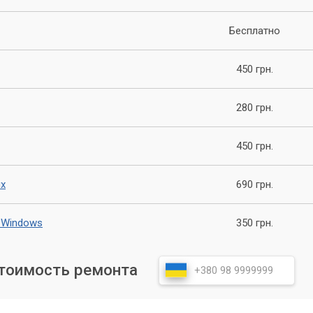
овку всего IT-оборудования с соблюдением необходимых
Бесплатно
 «Компьютерного Мастера» осуществляют монтаж и подключен
ному плану. Это включает развертывание локальной сети,
серверов и периферийных устройств.
450 грн.
280 грн.
нтролируется для гарантии безопасности и
450 грн.
ация
х
690 грн.
сное тестирование всех систем для подтверждения их
сти. Если необходимо, осуществляется финальная оптимизаци
 Windows
350 грн.
астроек. Мы убедимся, что все работает идеально до того, как
стоимость ремонта
и настраиваем?