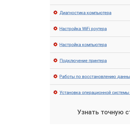
Мы организуем бережную транспортир
Диагностика компьютера
условий. На новом месте специалисты
всех систем согласно ранее утвержден
подключение рабочих мест, настройку 
Настройка WiFi роутера
Настройка компьютера
Каждый этап переезда ко
функциональности.
Подключение принтера
Тестирование и оптимиз
Работы по восстановлению данны
После установки мы проводим комплек
работоспособности и производительно
Установка операционной системы
программного обеспечения и сетевых н
вы начнете полноценную работу.
Узнать точную 
Что мы переносим 