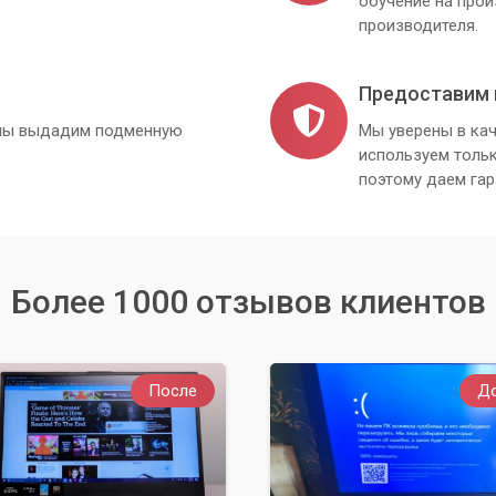
обучение на про
производителя.
й, а шагом к новым возможностям. «Компьютерный Мастер»
.
Предоставим 
, мы выдадим подменную
Мы уверены в кач
используем толь
поэтому даем гар
Более 1000 отзывов клиентов
После
Д