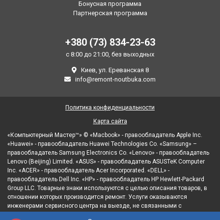
Бонусная программа
Партнерская программа
+380 (73) 834-23-63
с 8:00 до 21:00, без выходных
Киев, ул. Ереванская 8
info@remont-noutbuka.com
Политика конфиденциальности
Карта сайта
«Компьютерный Мастер™» © «Macbook» - правообладатель Apple Inc.
«Huawei» - правообладатель Huawei Technologies Co. «Samsung» –
правообладатель Samsung Electronics Co. «Lenovo» - правообладатель
Lenovo (Beijing) Limited. «ASUS» - правообладатель ASUSTeK Computer
Inc. «ACER» - правообладатель Acer Incorporated. «DELL» -
правообладатель Dell Inc. «HP» - правообладатель HP Hewlett-Packard
Group LLC. Товарные знаки используются с целью описания товаров, в
отношении которых производится ремонт. Услуги оказываются
инженерами сервисного центра на выезде, не связанными с
правообладателями товарных знаков и/или с их официальными