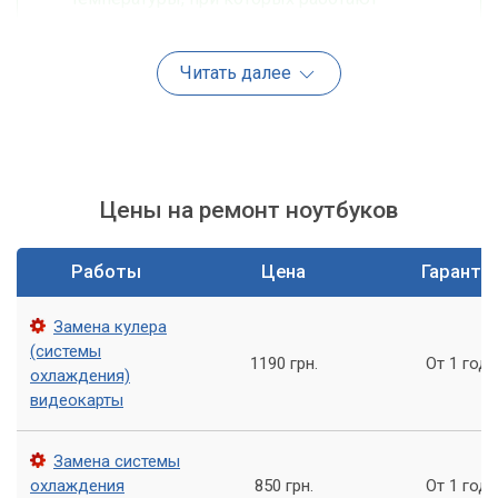
основные компоненты системы. То, что
пользователь воспринимает как перегрев, на
Читать далее
самом деле может быть штатным режимом
работы компьютера.
Как узнать температуру внутри ноутбука?
Цены на ремонт ноутбуков
Работы
Цена
Гаранти
Замена кулера
(системы
1190 грн.
От 1 года
охлаждения)
видеокарты
Замена системы
охлаждения
850 грн.
От 1 года