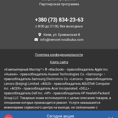
Партнерская программа
+380 (73) 834-23-63
с 8:00 до 21:00, без выходных
Киев, ул. Ереванская 8
info@remont-noutbuka.com
Политика конфиденциальности
Карта сайта
«Компьютерный Мастер™» © «Macbook» - правообладатель Apple Inc.
«Huawei» - правообладатель Huawei Technologies Co. «Samsung» –
правообладатель Samsung Electronics Co. «Lenovo» - правообладатель
Lenovo (Beijing) Limited. «ASUS» - правообладатель ASUSTeK Computer
Inc. «ACER» - правообладатель Acer Incorporated. «DELL» -
правообладатель Dell Inc. «HP» - правообладатель HP Hewlett-Packard
Group LLC. Товарные знаки используются с целью описания товаров, в
отношении которых производится ремонт. Услуги оказываются
инженерами сервисного центра на выезде, не связанными с
правообладателями товарных знаков и/или с их официальными
Сегодня акция
представителями в отношении товаров, которые уже были введены в