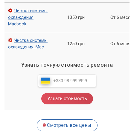
при это всё равно горячий в какой-то
Чистка системы
определённой точке, следует немедленно
охлаждения
1350 грн.
От 6 месяц
обратиться к специалистам. Скорее всего,
Macbook
греется какая из микросхем, которые греться
не должны. А этом может грозить
Чистка системы
серьёзными неполадками.
1250 грн.
От 6 месяц
охлаждения iMac
О последствиях перегрева
Узнать точную стоимость ремонта
Узнать стоимость
₴
Смотреть все цены