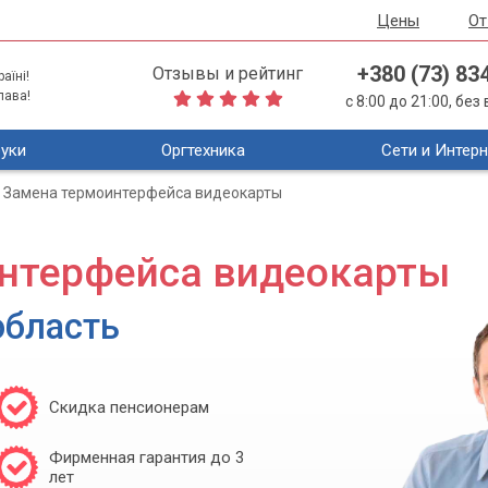
Цены
О
+380 (73) 83
Отзывы и рейтинг
аїні!
лава!
с 8:00 до 21:00, бе
уки
Оргтехника
Сети и Интерн
Замена термоинтерфейса видеокарты
нтерфейса видеокарты
область
Скидка пенсионерам
Фирменная гарантия до 3
лет