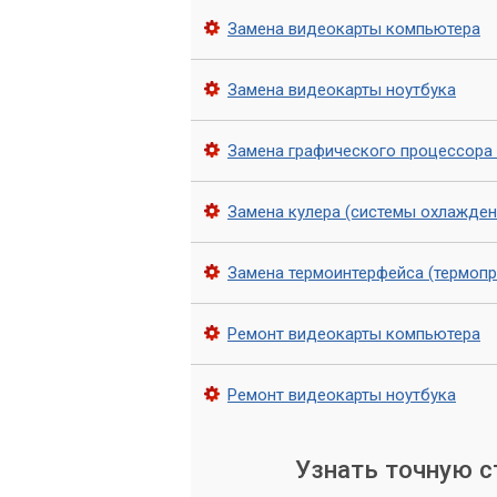
Важно понимать, что если вы не замен
Замена видеокарты компьютера
серьезным проблемам, таким как поло
видеокарты поможет ей работать на м
Замена видеокарты ноутбука
Наш сервисный центр «Компьютерный М
другие услуги по обслуживанию и ремо
Замена графического процессора
Замена кулера (системы охлажден
Замена термоинтерфейса (термоп
Ремонт видеокарты компьютера
Ремонт видеокарты ноутбука
Узнать точную 