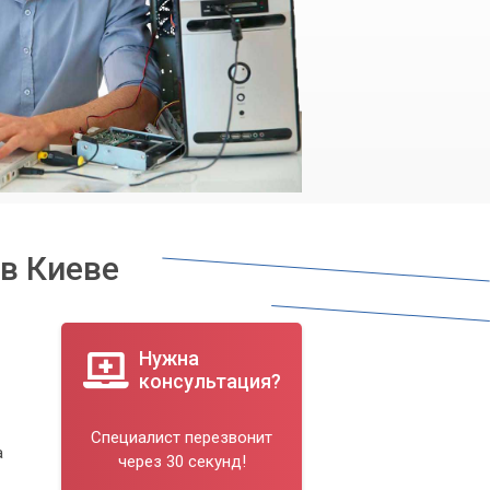
в Киеве
Нужна
консультация?
Специалист перезвонит
а
через 30 секунд!