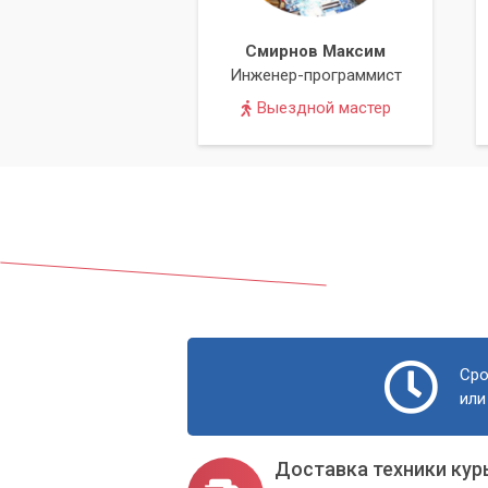
Смирнов Максим
Инженер-программист
Выездной мастер
Сро
или
Доставка техники кур