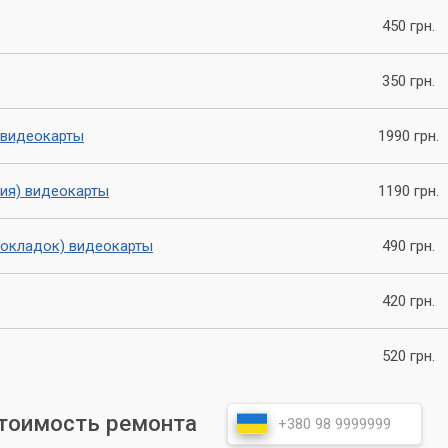
ите термоинтерфейс вовремя, это может привести к более
450 грн.
мка видеокарты. Кроме того, регулярное обслуживание вашей
аксимальной производительности в течение длительного времен
350 грн.
астер» предлагает не только замену термоинтерфейса, но и
нту компьютеров и ноутбуков.
 видеокарты
1990 грн.
ия) видеокарты
1190 грн.
рокладок) видеокарты
490 грн.
420 грн.
520 грн.
стоимость ремонта