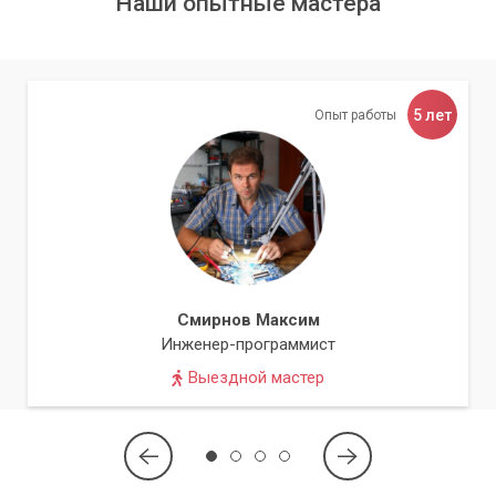
Наши опытные мастера
Мастер»
Замена термопасты – это важная процедура, которая
помогает предотвратить перегрев компонентов
компьютера и продлить его срок эксплуатации.
5 лет
Опыт работы
Обращение в сервисный центр «Компьютерный Мастер»
позволяет быстро и качественно провести замену
термопасты и избежать рисков, связанных с
самостоятельным ремонтом компьютера. Не забывайте
менять термопасту каждые 1-2 года и следить за работой
вашего компьютера!
Список преимуществ обращения в сервисный
Смирнов Максим
центр
Инженер-программист
Выездной мастер
Профессиональный подход и опыт специалистов.
Гарантия на выполненную работу.
Экономия времени.
Проверка других компонентов.