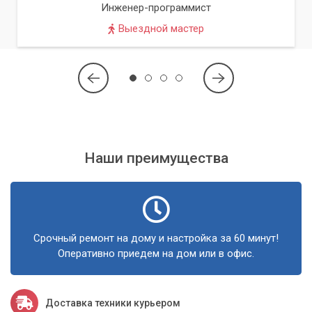
этапе, обеспечивая полную прозрачность процесса для
Инженер-программист
клиента.
Выездной мастер
Доверяя нам свой MacBook, вы можете быть
уверены в безупречном результате.
Обращайтесь в сервисный центр «Компьютерный Мастер»
в Киеве и области за профессиональной заменой
термопасты! Мы вернем вашему MacBook прежнюю
Наши преимущества
производительность и надежность, продлевая его срок
службы.
Срочный ремонт на дому и настройка за 60 минут!
Оперативно приедем на дом или в офис.
Доставка техники курьером