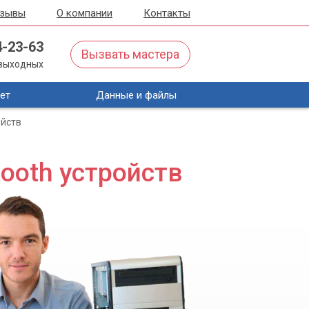
тзывы
О компании
Контакты
4-23-63
Вызвать мастера
з выходных
ет
Данные и файлы
ойств
ooth устройств