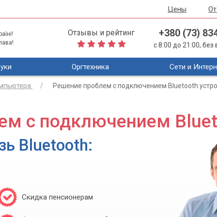
Цены
О
+380 (73) 83
Отзывы и рейтинг
аїні!
лава!
с 8:00 до 21:00, бе
уки
Оргтехника
Сети и Интерн
омпьютера
Решение проблем с подключением Bluetooth устр
ем с подключением Bluet
ь Bluetooth:
Скидка пенсионерам