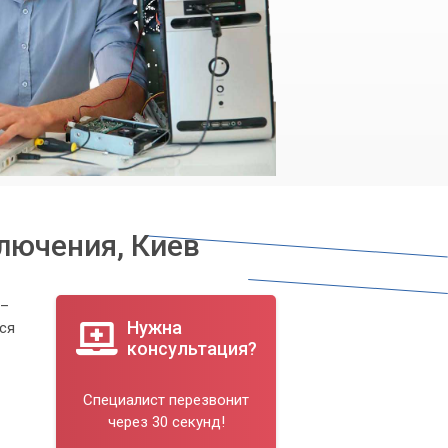
лючения, Киев
 –
Нужна
тся
консультация?
Специалист перезвонит
через 30 секунд!