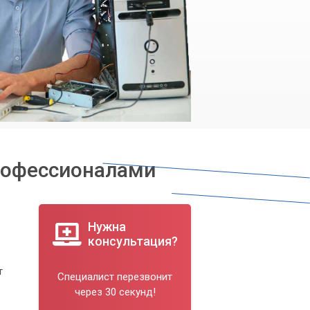
профессионалами
Нужна
консультация?
т
Специалист перезвонит
через 30 секунд!