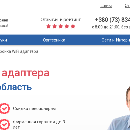
Цены
О
+380 (73) 83
Отзывы и рейтинг
аїні!
лава!
с 8:00 до 21:00, бе
уки
Оргтехника
Сети и Интерн
ройка WiFi адаптера
 адаптера
область
Скидка пенсионерам
Фирменная гарантия до 3
лет