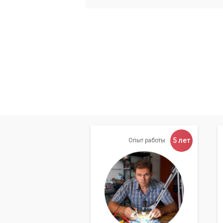
Настройка WiFi адаптера может показа
инструкциям, то сможете настроить ад
специалисты «Компьютерный Мастер» в
Не стоит терпеть медленное подключен
5 лет
Опыт работы