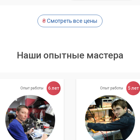
ться сложной задачей, но это не так. Если вы следуете нашим
аптер самостоятельно. Если же у вас возникнут проблемы, то
₴
Смотреть все цены
сегда готовы помочь вам.
ие к интернету, обратитесь к нам за помощью!
Наши опытные мастера
6 лет
5 лет
Опыт работы
Опыт работы