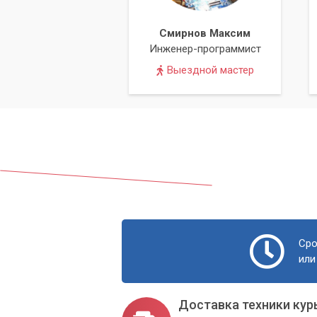
Смирнов Максим
Инженер-программист
Выездной мастер
Сро
или
Доставка техники кур