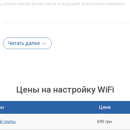
 ГГц используется более часто и подходит для использования в
в офисах и других местах с высокой плотностью использования
астройка WiFi адаптера
Читать далее
 WiFi сети
йстве сильно падает
е WiFi сети
роблем, то скорее всего вам потребуется настройка WiFi адапте
Цены на настройку WiFi
тер самостоятельно
ты
Цена
й платы
690 грн.