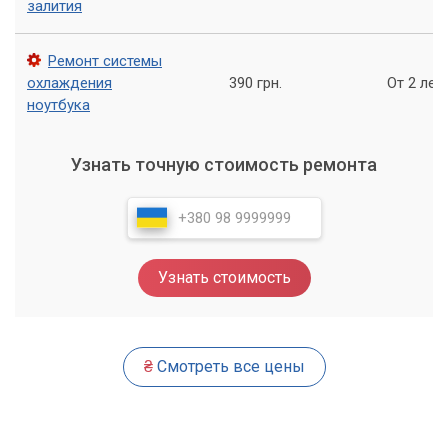
залития
Если у вас есть проблемы с ноутбуком, и вы хотите
воспользоваться нашими услугами компонентного
Ремонт системы
ремонта, то вы можете связаться с нами по телефону, по
охлаждения
390 грн.
От 2 лет
электронной почте или прийти к нам в офис. Наши
ноутбука
специалисты всегда готовы ответить на ваши вопросы и
помочь вам решить любую проблему.
Узнать точную стоимость ремонта
Обращайтесь в сервис «Компьютерный
Мастер»
Компонентный ремонт ноутбуков - это быстрый и
недорогой способ восстановить работу вашего ноутбука.
Узнать стоимость
Наш сервисный центр «Компьютерный Мастер» готов
предложить вам широкий спектр услуг по ремонту
ноутбуков разных марок и моделей.
₴
Смотреть все цены
Обращайтесь к нам, и мы с радостью поможем вам найти
решение любой проблемы. Кроме того, мы предлагаем
услуги по обслуживанию и настройке вашего ноутбука,
чтобы он работал наилучшим образом. Не забывайте