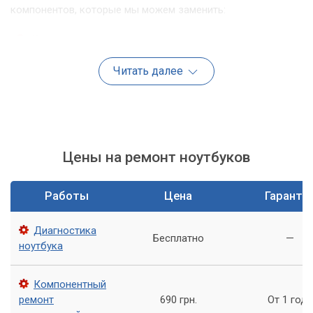
компонентов, которые мы можем заменить:
Клавиатура
Батарея
Читать далее
Жесткий диск
Оперативная память
Экран
Вентилятор
Цены на ремонт ноутбуков
Wi-Fi-модуль
Материнская плата
Работы
Цена
Гаранти
Преимущества компонентного ремонта
ноутбуков
Диагностика
Бесплатно
—
ноутбука
Компонентный ремонт ноутбуков имеет ряд преимуществ,
которые мы хотим подчеркнуть:
Компонентный
ремонт
690 грн.
От 1 года
Экономия денег: замена компонентов ноутбука