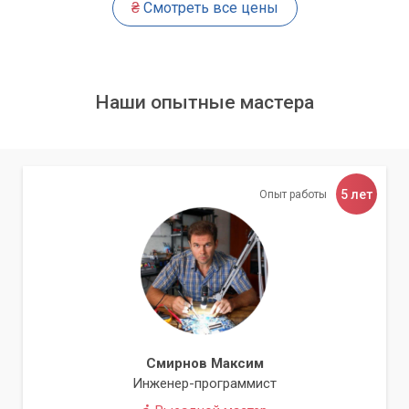
₴
Смотреть все цены
Вредоносное ПО часто устанавливается без ведома
пользователя, чтобы закрепиться в системе и выполнять
свои функции.
Наши опытные мастера
Вот полный список тревожных признаков:
Замедление работы компьютера
Неожиданные всплывающие окна
5 лет
Опыт работы
Автоматический запуск программ
Проблемы с доступом к файлам
Необычное поведение браузера
Неизвестные программы в системе
Частые сбои и "синие экраны"
Повышенная активность жесткого диска
Смирнов Максим
Невозможность обновить антивирус
Инженер-программист
Отправка несанкционированных писем