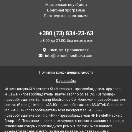
Мастерская ноутбуков
Бонусная программа
Партнерская программа
+380 (73) 834-23-63
с 8:00 до 21:00, без выходных
Киев, ул. Ереванская 8
info@remont-noutbuka.com
Политика конфиденциальности
Карта сайта
«Компьютерный Мастер™» © «Macbook» - правообладатель Apple Inc.
«Huawei» - правообладатель Huawei Technologies Co. «Samsung» –
правообладатель Samsung Electronics Co. «Lenovo» - правообладатель
Lenovo (Beijing) Limited. «ASUS» - правообладатель ASUSTeK Computer
Inc. «ACER» - правообладатель Acer Incorporated. «DELL» -
правообладатель Dell Inc. «HP» - правообладатель HP Hewlett-Packard
Group LLC. Товарные знаки используются с целью описания товаров, в
отношении которых производится ремонт. Услуги оказываются
инженерами сервисного центра на выезде, не связанными с