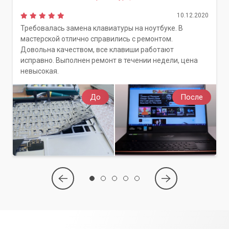
10.12.2020
Если вы обнаружили один или несколько из
Требовалась замена клавиатуры на ноутбуке. В
вышеперечисленных признаков, не затягивайте с
мастерской отлично справились с ремонтом.
обращением к специалистам. Сервисный центр
Довольна качеством, все клавиши работают
«Компьютерный Мастер» предлагает профессиональную
исправно. Выполнен ремонт в течении недели, цена
помощь в борьбе с вирусными угрозами.
невысокая.
Наши опытные инженеры проведут комплексную
диагностику, качественно удалят все вредоносные
До
После
программы и восстановят нормальную работу вашей
системы, обеспечив ее защиту на будущее.