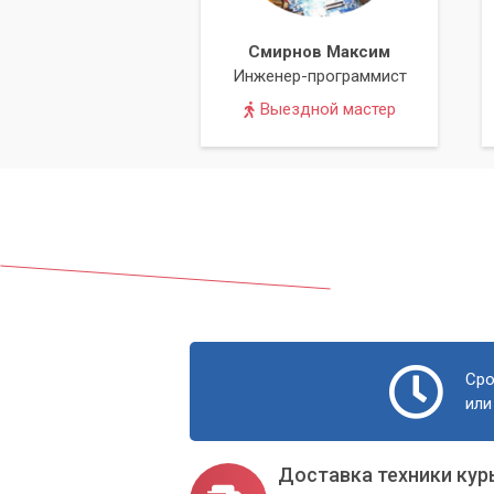
Смирнов Максим
Инженер-программист
Выездной мастер
Сро
или
Доставка техники кур