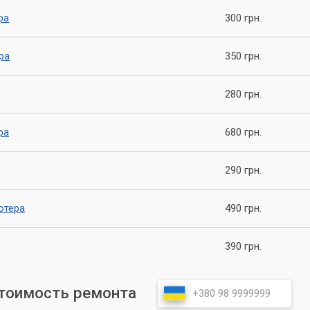
 и повышения эффективности охлаждения мы можем предложит
дения. Это более дорогое, но и более эффективное решение,
ра
300 грн.
збавиться от шума вентиляторов процессора и видеокарты.
ра
350 грн.
 потока
280 грн.
 внутри корпуса и оптимизация воздушного потока могут
ра проанализируют вашу систему и внесут необходимые изменен
ра
680 грн.
тер не только раздражает, но и может
290 грн.
облемах с охлаждением, которые в дальнейшем могут
ходу из строя компонентов. С нами ваш ПК будет работать
ютера
490 грн.
390 грн.
его сервиса
стоимость ремонта
терный Мастер», вы получаете: