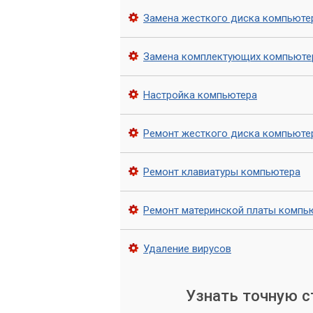
Для максимального уменьшения шума
установку системы жидкостного охлаж
Замена жесткого диска компьюте
позволяющее практически полностью и
Замена комплектующих компьюте
Оптимизация воздушного
Настройка компьютера
Правильное расположение компонентов
значительно снизить шум. Наши масте
для улучшения вентиляции.
Ремонт жесткого диска компьюте
Слишком громкий компью
Ремонт клавиатуры компьютера
свидетельствовать о пр
привести к сбоям или вы
Ремонт материнской платы компь
тихо и эффективно.
Удаление вирусов
Преимущества наш
Узнать точную 
Обращаясь в сервисный центр «Компью