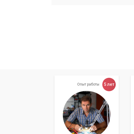
Профессиональную диагностику и 
Качественное выполнение работ о
Использование только качественн
Гарантию на выполненные работы.
Не терпите шум! Доверь
тишину и комфорт работы
5 лет
Опыт работы