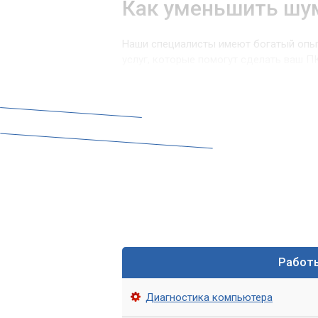
Как уменьшить шу
Наши специалисты имеют богатый опы
услуг, которые помогут сделать ваш П
Чистка от пыли
Профессиональная чистка компьютера
средств удалит все загрязнения с вент
снизит шум, но и продлит срок службы
Замена вентиляторов
Если шум исходит от изношенных или н
эффективные модели может стать опт
соответствующие конфигурации вашег
Работ
Системы жидкостного о
Диагностика компьютера