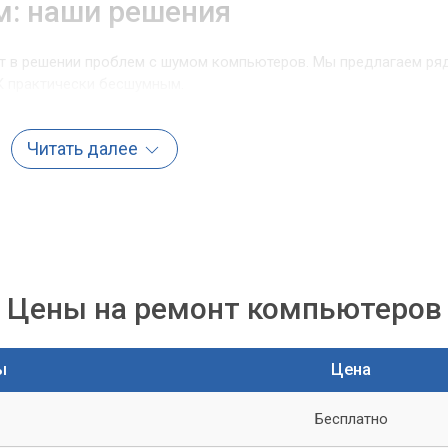
м: наши решения
т в решении проблем с шумом компьютеров. Мы предлагаем ря
К практически бесшумным.
Читать далее
 от пыли с помощью специального оборудования и безопасны
иляторов, радиаторов и других компонентов. Это не только
 вашего ПК.
Цены на ремонт компьютеров
екачественных вентиляторов, их замена на более тихие и
имальным решением. Мы подберем вентиляторы,
о компьютера и вашим потребностям.
ы
Цена
хлаждения
Бесплатно