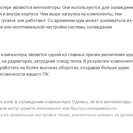
тере являются вентиляторы. Они используются для охлажден
 и внутри корпуса. Чем выше нагрузка на компоненты, тем
 громче они работают. Со временем шум может усиливаться из
ов или неоптимальной настройки системы охлаждения.
компьютера, является одной из главных причин увеличения шум
 на радиаторах, затрудняя отвод тепла. В результате компонен
работать на более высоких оборотах, создавая больше шума.
олговечности вашего ПК.
ю роль в охлаждении компьютера. Однако, не все вентиляторы
ли могут шуметь изначально или быстро изнашиваться.
и их правильная настройка также значительно влияют на урове