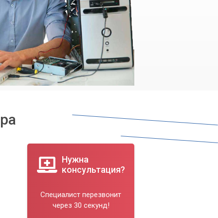
ра
Нужна
консультация?
Специалист перезвонит
через 30 секунд!