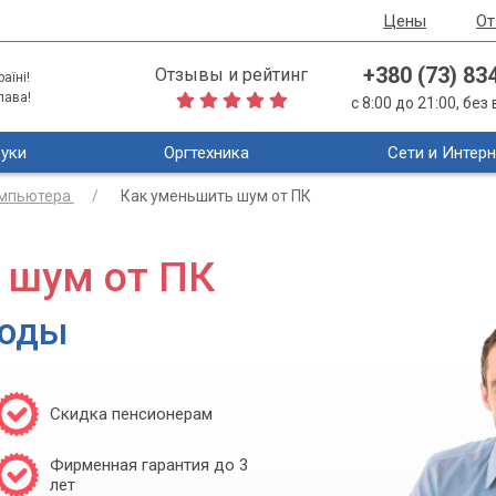
Цены
О
+380 (73) 83
Отзывы и рейтинг
аїні!
лава!
с 8:00 до 21:00, бе
уки
Оргтехника
Сети и Интерн
омпьютера
Как уменьшить шум от ПК
 шум от ПК
тоды
Скидка пенсионерам
Фирменная гарантия до 3
лет