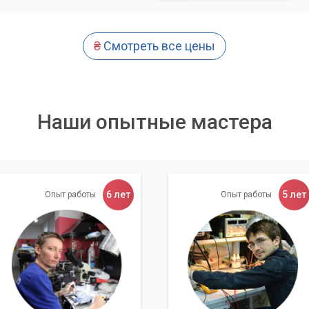
выявление причин шума.
пытными специалистами.
₴
Смотреть все цены
ых комплектующих и материалов.
Наши опытные мастера
те свой компьютер профессионалам, и мы вернем вам
 за ПК.
6 лет
5 лет
Опыт работы
Опыт работы