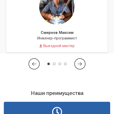
предлагаем индивидуальный подход к каждому клиенту,
прозрачное ценообразование и гарантию на все
выполненные работы.
Наша команда состоит из опытных и сертифицированных
специалистов, глубоко разбирающихся в современных
Смирнов Максим
сетевых технологиях и серверных решениях. Мы постоянно
Инженер-программист
совершенствуем свои знания и навыки, чтобы предлагать
Выездной мастер
вам самые актуальные и эффективные решения.
Комплексный монтаж компьютерных сетей с
подключением серверного оборудования
Наши преимущества