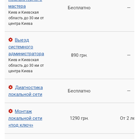
мастера
Внедрение систем хранения данных и резервного
Бесплатно
—
Киев и Киевская
копирования.
область до 30 км от
Тестирование, оптимизация и документация проекта.
центра Киева
Каждый этап сопровождается
строгим контролем
Выезд
качества
, что позволяет избегать ошибок и гарантировать
системного
стабильную работу всей системы.
администратора
890 грн.
—
Киев и Киевская
область до 30 км от
«Правильно спроектированная и качественно
центра Киева
смонтированная сеть — это фундамент для
эффективной работы любого современного
Диагностика
Бесплатно
—
офиса. Это инвестиция, которая окупается
локальной сети
ежедневной производительностью и
безопасностью данных.»
Монтаж
локальной сети
1290 грн.
От 2 лет
Интеграция серверного оборудования:
«под ключ»
Мощь и контроль