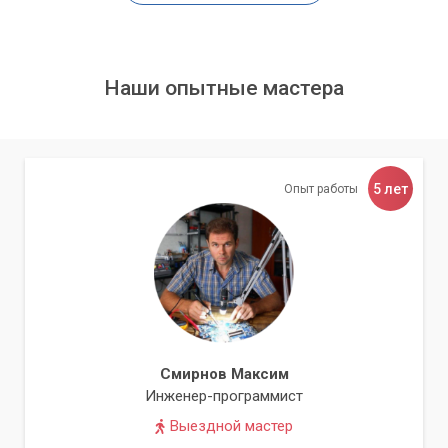
Ускорение работы компьютера
Освобождение места на диске
Недостатки удаления мусорных файлов:
Наши опытные мастера
Некоторые файлы могут быть удалены неправильно,
что может привести к проблемам с работой
компьютера
5 лет
Опыт работы
Не все программы удаляют мусорные файлы
эффективно, поэтому может потребоваться
использование нескольких программ для удаления
мусорных файлов
Очистка реестра может привести к проблемам с
работой компьютера, если вы удалите важные записи
Перенос файлов на внешний жесткий диск может
привести к проблемам с доступом к файлам, если диск
Смирнов Максим
отключится или сломается
Инженер-программист
Выездной мастер