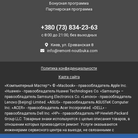
Бонусная программа
Партнерская программа
+380 (73) 834-23-63
с 8:00 до 21:00, без выходных
Киев, ул. Ереванская 8
info@remont-noutbuka.com
Политика конфиденциальности
Карта сайта
«Компьютерный Мастер™» © «Macbook» - правообладатель Apple Inc.
«Huawei» - правообладатель Huawei Technologies Co. «Samsung» –
правообладатель Samsung Electronics Co. «Lenovo» - правообладатель
Lenovo (Beijing) Limited. «ASUS» - правообладатель ASUSTeK Computer
Inc. «ACER» - правообладатель Acer Incorporated. «DELL» -
правообладатель Dell Inc. «HP» - правообладатель HP Hewlett-Packard
Group LLC. Товарные знаки используются с целью описания товаров, в
отношении которых производится ремонт. Услуги оказываются
инженерами сервисного центра на выезде, не связанными с
правообладателями товарных знаков и/или с их официальными