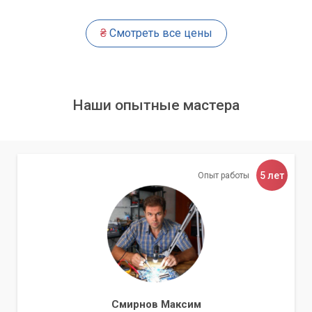
И многое другое по вашему запросу.
₴
Смотреть все цены
«Ваше программное обеспечение будет
готово к работе – быстро и надежно!»
Наши опытные мастера
Почему выбирают «Компьютерного
Мастера»?
Выбирая наш сервисный центр для активации вашего
5 лет
Опыт работы
программного обеспечения, вы получаете ряд
неоспоримых преимуществ:
Опыт и квалификация
Наша команда состоит из опытных и сертифицированных
специалистов, которые постоянно повышают свою
квалификацию и следят за последними тенденциями в
Смирнов Максим
мире IT. Мы знаем все нюансы активации различных типов