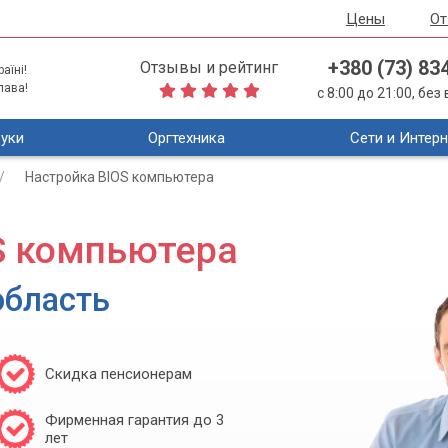
Цены
О
+380 (73) 83
Отзывы и рейтинг
аїні!
лава!
с 8:00 до 21:00, бе
уки
Оргтехника
Сети и Интерн
Настройка BIOS компьютера
S компьютера
область
Скидка пенсионерам
Фирменная гарантия до 3
лет