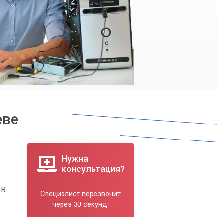
еве
Нужна
консультация?
 В
Специалист перезвонит
через 30 секунд!