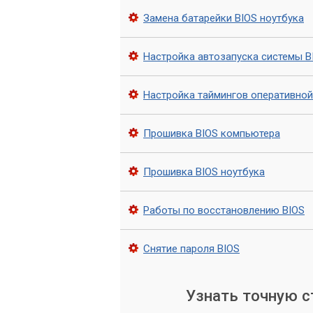
Включение виртуализации: мы нас
виртуализацию, что позволит запу
Замена батарейки BIOS ноутбука
Обращайтесь в сервис «
Настройка автозапуска системы B
Настройка BIOS компьютера - это важ
Настройка таймингов оперативной
Но неправильная настройка BIOS може
Если у вас возникли проблемы с работ
Прошивка BIOS компьютера
обратитесь в наш сервисный центр «К
BIOS и дадут рекомендации по улучше
Прошивка BIOS ноутбука
Работы по восстановлению BIOS
Снятие пароля BIOS
Узнать точную 