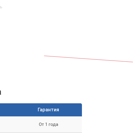
ть
а
Гарантия
 с
От 1 года