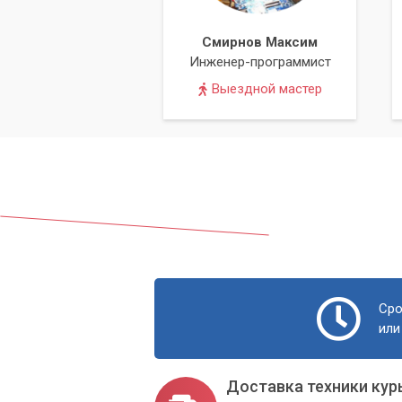
Смирнов Максим
Инженер-программист
Выездной мастер
Сро
или
Доставка техники кур