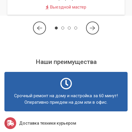
прокладка всех необходимых кабелей.
Выездной мастер
Тестирование и запуск системы.
Проверка
работоспособности интернета и стабильности сигнала.
Техническая поддержка.
Мы всегда готовы помочь
с любыми вопросами, связанными с работой вашего
спутникового интернета.
Сервисный центр «Компьютерный Мастер» предлагает
Наши преимущества
свои услуги жителям Киева и Киевской области. Мы
гарантируем высокое качество работ, оперативное
выполнение заказов и индивидуальный подход к каждому
клиенту. Получите надежный и быстрый интернет на даче
уже сегодня!
Срочный ремонт на дому и настройка за 60 минут!
Оперативно приедем на дом или в офис.
Доставка техники курьером