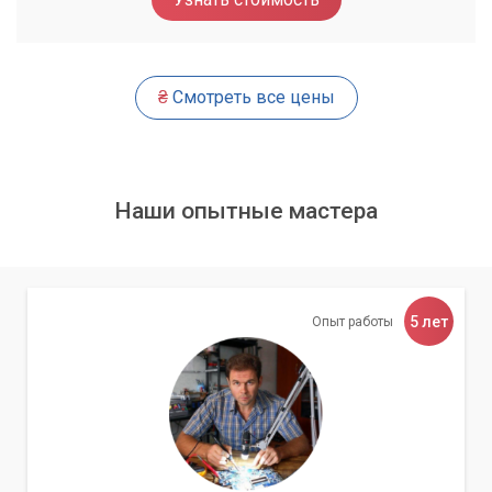
Хотя вентиляторы и жесткий диск являются наиболее
частыми виновниками, есть и другие менее
распространенные причины шума:
₴
Смотреть все цены
Видеокарта:
Некоторые высокопроизводительные
видеокарты имеют очень мощные и, соответственно,
шумные вентиляторы. Если они забиваются пылью или
их подшипники изнашиваются, шум может усилиться.
Наши опытные мастера
Процессор:
Сам процессор не издает звуков, но его
система охлаждения (кулер) может быть источником
шума. Засорение радиатора пылью или пересыхание
термопасты может привести к перегреву процессора, а
5 лет
значит, и к более интенсивной работе вентилятора.
Опыт работы
Оптический привод (CD/DVD-ROM):
Если он
установлен, при чтении или записи дисков он может
издавать достаточно громкие звуки. Это обычно
нормально, но постоянный стук или скрежет может
указывать на неисправность.
Вибрация корпуса:
Иногда сам корпус компьютера