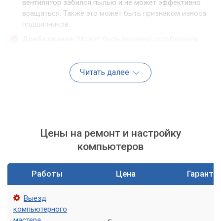
вентилятор забился пылью и не может эффективно
вращаться. Также это может быть признаком износа
подшипников.
Дребезжание:
Может быть вызвано ослаблением
крепления вентилятора или попаданием постороннего
предмета в лопасти – например, кабеля.
Читать далее
Постоянный высокий шум:
Иногда это указывает на
то, что вентилятор работает на максимальных
оборотах из-за перегрева компонентов.
Жесткий диск (HDD): предвестник проблем
Цены на ремонт и настройку
Если в вашем компьютере установлен традиционный
компьютеров
жесткий диск (HDD), а не твердотельный накопитель (SSD),
то он является одним из потенциальных источников шума.
HDD содержит вращающиеся пластины и движущиеся
Работы
Цена
Гаранти
головки, которые со временем могут изнашиваться.
Выезд
Список характерных звуков HDD:
компьютерного
мастера