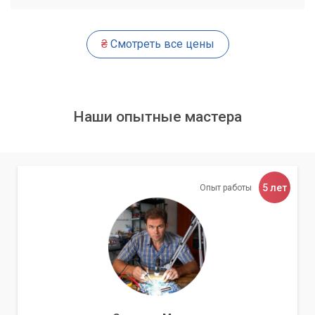
Что включает профессиональная чистка?
Чистка радиатора и системы охлаждения в сервисном
₴
Смотреть все цены
центре «Компьютерный Мастер» – это комплексная
процедура, которая гарантирует полное удаление пыли и
восстановление эффективности охлаждения. Она
включает:
Наши опытные мастера
Полная разборка корпуса ноутбука для доступа к
системе охлаждения.
Аккуратное удаление пыли с лопастей вентилятора,
радиатора и других внутренних компонентов с
5 лет
Опыт работы
использованием специализированных инструментов
(кисти, сжатый воздух, антистатические средства).
Замена старой термопасты на новую, качественную
термопасту на центральном и графическом
процессорах. Термопаста обеспечивает эффективную
передачу тепла от чипа к радиатору.