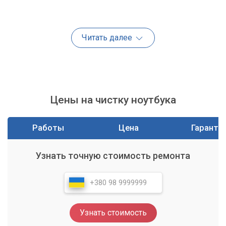
Как понять, что нужна чистка?
Читать далее
Существует несколько явных признаков того, что система
охлаждения вашего ноутбука требует профессиональной
чистки:
Ноутбук стал сильно греться, особенно под нагрузкой.
Вентилятор постоянно работает на высоких оборотах
Цены на чистку ноутбука
и издает сильный шум.
Производительность заметно снизилась – программы
Работы
Цена
Гаранти
запускаются дольше, игры тормозят.
Корпус ноутбука горячий на ощупь.
Узнать точную стоимость ремонта
В редких случаях – внезапные выключения или
перезагрузки из-за перегрева.
Если вы наблюдаете хотя бы один из этих симптомов, не
откладывайте визит в сервисный центр.
Узнать стоимость