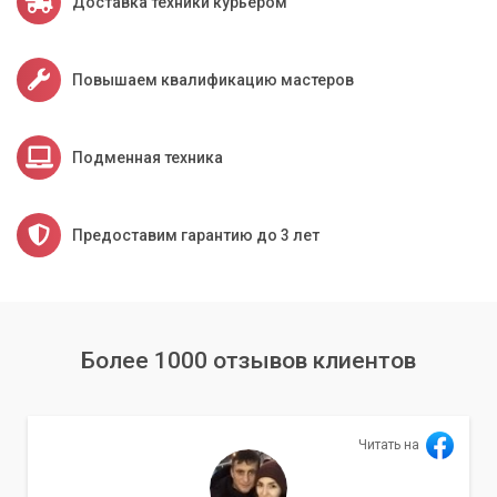
Доставка техники курьером
Обратившись к нам, вы можете быть уверены, что ваш
ноутбук будет обслужен аккуратно и эффективно. Мы
вернем ему прежнюю скорость и тишину работы.
Повышаем квалификацию мастеров
Доверьте чистку радиатора вашего ноутбука
Подменная техника
профессионалам из «Компьютерного
Мастера» – и забудьте о проблемах с
перегревом!
Предоставим гарантию до 3 лет
Не позволяйте пыли снижать производительность и
сокращать срок службы вашего ноутбука. Регулярная
профессиональная чистка системы охлаждения – это
Более 1000 отзывов клиентов
необходимая профилактика, которая позволит вашему
устройству работать быстро, стабильно и тихо на
протяжении долгих лет. Сервисный центр «Компьютерный
Мастер» готов помочь вам в этом.
Читать на