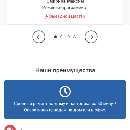
Проверка состояния и, при необходимости, замена
Смирнов Максим
термопрокладок.
Инженер-программист
Выездной мастер
Тестирование системы охлаждения после сборки для
убеждения в ее правильной работе и низких
температурах.
Попытки самостоятельной чистки без опыта и нужных
инструментов могут привести к повреждению хрупких
компонентов ноутбука. Доверьте эту ответственную задачу
профессионалам.
Наши преимущества
Почему стоит выбрать нас?
Сервисный центр «Компьютерный Мастер» предлагает
услуги профессиональной чистки ноутбуков в Киеве и
Киевской области. Мы обладаем многолетним опытом
Срочный ремонт на дому и настройка за 60 минут!
работы с ноутбуками различных марок и моделей. Наши
Оперативно приедем на дом или в офис.
мастера знают все тонкости разборки и сборки, а также
используют только качественные расходные материалы,
такие как профессиональная термопаста.