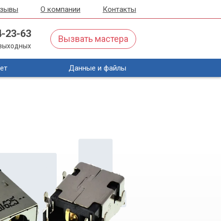
тзывы
О компании
Контакты
4-23-63
Вызвать мастера
з выходных
ет
Данные и файлы