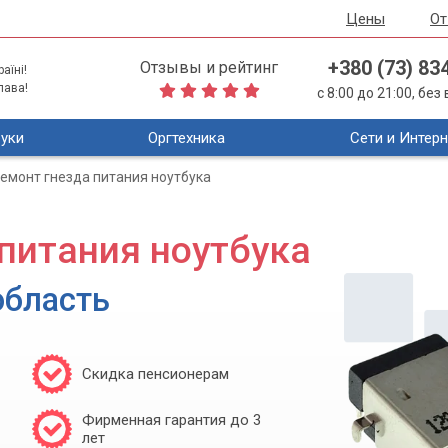
Цены
О
+380 (73) 83
Отзывы и рейтинг
аїні!
лава!
с 8:00 до 21:00, бе
уки
Оргтехника
Сети и Интерн
емонт гнезда питания ноутбука
питания ноутбука
область
Скидка пенсионерам
Фирменная гарантия до 3
лет