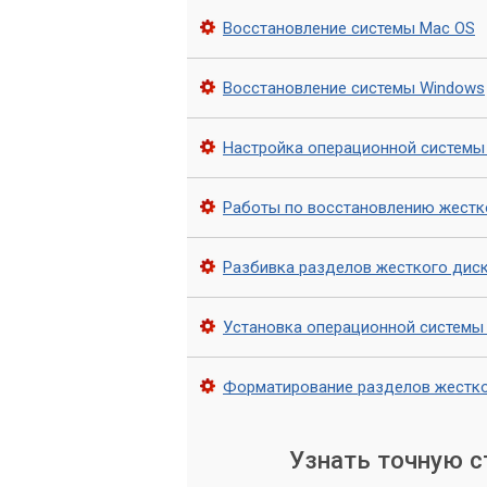
ряд преимуществ:
Восстановление системы Mac OS
Мы работаем только с профессио
Восстановление системы Windows
позволяет нам выполнять работы 
Наши мастера имеют большой опыт 
последних технологий и методов в
Настройка операционной системы
Мы предоставляем гарантию на вс
будет выполнена качественно, мы 
Работы по восстановлению жестк
Мы можем предоставить вам скидк
Разбивка разделов жесткого дис
Обращайтесь в сервис «
Установка операционной системы
Восстановление Windows - это серьез
можете расслабиться и позволить наш
системы и данных. Свяжитесь с нами, 
Форматирование разделов жестко
Узнать точную 