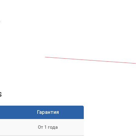
м
ь
s
Гарантия
От 1 года
т