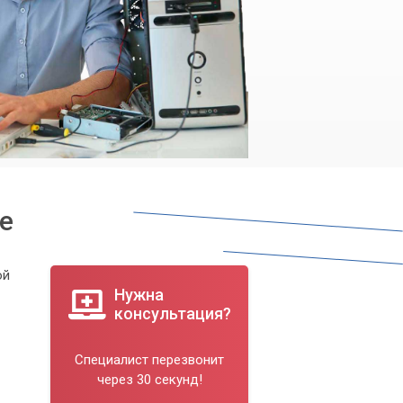
е
ой
Нужна
консультация?
Специалист перезвонит
через 30 секунд!