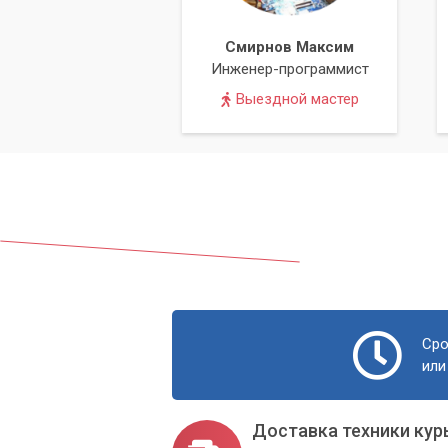
Смирнов Максим
Инженер-программист
Выездной мастер
Сро
или
Доставка техники кур