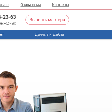
тзывы
О компании
Контакты
4-23-63
Вызвать мастера
з выходных
ет
Данные и файлы