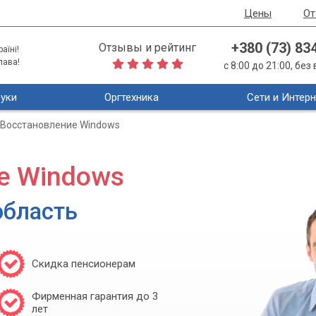
Цены
О
+380 (73) 83
Отзывы и рейтинг
аїні!
лава!
с 8:00 до 21:00, бе
уки
Оргтехника
Сети и Интерн
Восстановление Windows
е Windows
область
Скидка пенсионерам
Фирменная гарантия до 3
лет