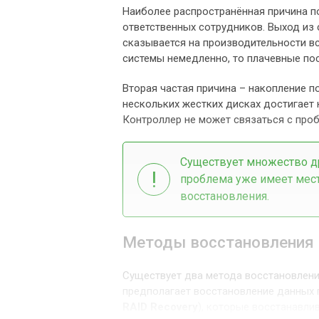
Наиболее распространённая причина п
ответственных сотрудников. Выход из 
сказывается на производительности вс
системы немедленно, то плачевные пос
Вторая частая причина – накопление п
нескольких жестких дисках достигает 
Контроллер не может связаться с про
Существует множество др
проблема уже имеет мест
восстановления.
Методы восстановления 
Существует два метода восстановлени
предполагает восстановление данных 
RAID Recovery
), которые восстанавли