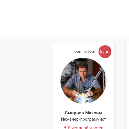
5 лет
Опыт работы
Массив этого уровня использует меха
равного размера, каждый их которых з
объёма данных (за исключением файло
без информации с повреждённого диск
RAID 1
Смирнов Максим
Инженер-программист
Выездной мастер