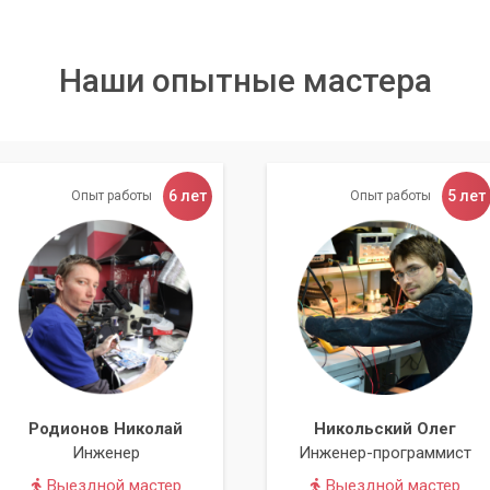
Наши опытные мастера
Массив RAID 0
6 лет
5 лет
Опыт работы
Опыт работы
низм чередующихся записей. Каждый файл делится на блоки
аписывается на один из накопителей. Восстановление всего
в, размер которых меньше размера одного блока) невозможн
а.
Родионов Николай
Никольский Олег
Инженер
Инженер-программист
Выездной мастер
Выездной мастер