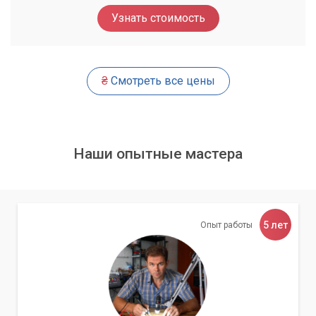
к решению каждой проблемы индивидуально, используя
Узнать стоимость
проверенные методики и современное оборудование.
Диагностика и анализ
₴
Смотреть все цены
Первый шаг – это тщательная диагностика. Мы используем
специализированное программное обеспечение для
анализа состояния файловой системы и выявления
конкретных причин сбоя.
Наши опытные мастера
Мы не приступаем к восстановлению без
полной оценки ситуации.
5 лет
Опыт работы
Восстановление файловой системы
После выявления проблемы наши специалисты приступают
к восстановлению поврежденной логической структуры
диска. Это может включать восстановление таблицы
разделов, исправление ошибок файловой системы