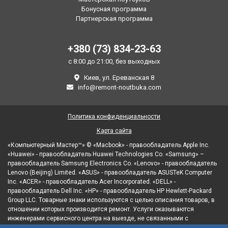
Бонусная программа
Партнерская программа
+380 (73) 834-23-63
с 8:00 до 21:00, без выходных
Киев, ул. Ереванская 8
info@remont-noutbuka.com
Политика конфиденциальности
Карта сайта
«Компьютерный Мастер™» © «Macbook» - правообладатель Apple Inc.
«Huawei» - правообладатель Huawei Technologies Co. «Samsung» –
правообладатель Samsung Electronics Co. «Lenovo» - правообладатель
Lenovo (Beijing) Limited. «ASUS» - правообладатель ASUSTeK Computer
Inc. «ACER» - правообладатель Acer Incorporated. «DELL» -
правообладатель Dell Inc. «HP» - правообладатель HP Hewlett-Packard
Group LLC. Товарные знаки используются с целью описания товаров, в
отношении которых производится ремонт. Услуги оказываются
инженерами сервисного центра на выезде, не связанными с
правообладателями товарных знаков и/или с их официальными