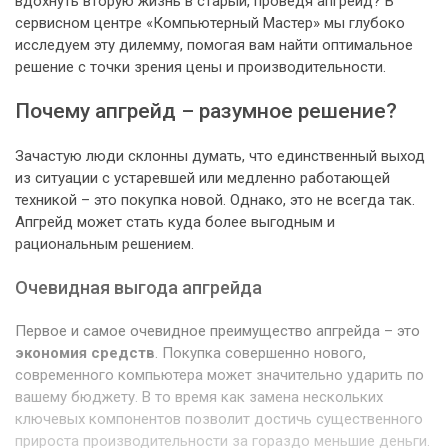
вдохнуть вторую жизнь в старый, проведя апгрейд? В
сервисном центре «Компьютерный Мастер» мы глубоко
исследуем эту дилемму, помогая вам найти оптимальное
решение с точки зрения цены и производительности.
Почему апгрейд – разумное решение?
Зачастую люди склонны думать, что единственный выход
из ситуации с устаревшей или медленно работающей
техникой – это покупка новой. Однако, это не всегда так.
Апгрейд может стать куда более выгодным и
рациональным решением.
Очевидная выгода апгрейда
Первое и самое очевидное преимущество апгрейда – это
экономия средств
. Покупка совершенно нового,
современного компьютера может значительно ударить по
вашему бюджету. В то время как замена нескольких
ключевых компонентов позволит достичь существенного
прироста производительности за гораздо меньшие деньги.