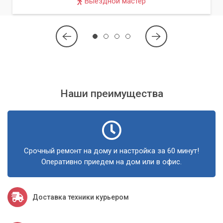
Выездной мастер
Как мы работаем?
Мы проведем
тщательную диагностику
вашего
компьютера, чтобы выявить "слабые" места и определить,
какие компоненты принесут максимальный прирост
производительности. Затем мы предложим вам несколько
вариантов апгрейда, учитывая ваш бюджет и задачи. Наши
Наши преимущества
специалисты обладают глубокими знаниями и
многолетним опытом в сфере компьютерного ремонта и
апгрейда. Мы используем только качественные
комплектующие от проверенных поставщиков, гарантируя
надежность и долговечность вашего обновленного
компьютера.
Срочный ремонт на дому и настройка за 60 минут!
Оперативно приедем на дом или в офис.
Не откладывайте решение проблем с медленным
компьютером. Обратитесь в сервисный центр
«Компьютерный Мастер», и мы поможем вам вернуть
Доставка техники курьером
вашему устройству былую мощь, оптимизировав его
работу и продлив срок службы за разумные деньги.