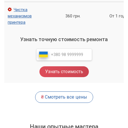
которое поможет вам быстро вернуться к работе.
Чистка
Не стоит терять время и деньги на неквалифицированный
механизмов
360 грн.
От 1 года
ремонт - обратитесь к нам, и мы сделаем все возможное,
принтера
чтобы ваша копировальная техника работала как новая!
Узнать точную стоимость ремонта
Узнать стоимость
₴
Смотреть все цены
Наши опытные мастера