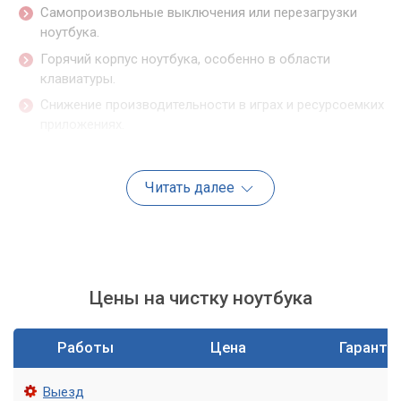
Самопроизвольные выключения или перезагрузки
ноутбука.
Горячий корпус ноутбука, особенно в области
клавиатуры.
Снижение производительности в играх и ресурсоемких
приложениях.
Важно:
Игнорирование признаков перегрева
Читать далее
может привести к дорогостоящему ремонту
или полной неработоспособности ноутбука.
Термопаста и термопрокладки: в чем
Цены на чистку ноутбука
разница?
Для эффективной передачи тепла от греющихся элементов
Работы
Цена
Гаранти
к радиатору используются специальные материалы —
термопаста и термопрокладки. Термопаста наносится
Выезд
тонким слоем на поверхность процессора и видеочипа,