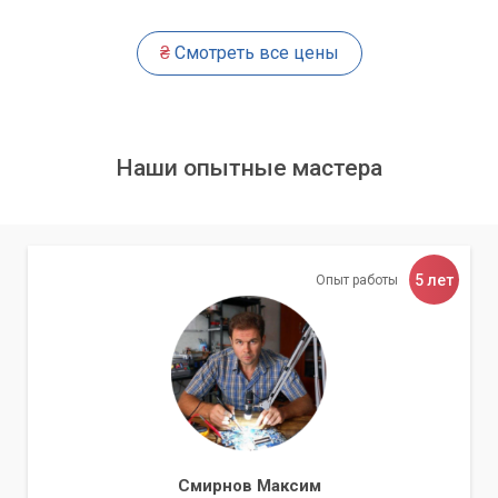
термопрокладок.
₴
Смотреть все цены
Нанесение новой, высококачественной термопасты на
процессор и видеочип.
Замена всех необходимых термопрокладок на новые,
с соответствующей теплопроводностью и толщиной.
Наши опытные мастера
Смазка или замена изношенных кулеров при
необходимости.
Сборка ноутбука и тестирование системы охлаждения
под нагрузкой.
5 лет
Опыт работы
Мы используем только проверенные расходные материалы
от ведущих производителей, что гарантирует длительный
эффект от проведенных работ. Наши специалисты
обладают большим опытом работы с ноутбуками любых
марок и моделей.
Доверьте свой ноутбук профессионалам «Компьютерного
Мастера». После нашей комплексной чистки ваш ноутбук
Смирнов Максим
вновь будет работать быстро, тихо и стабильно, как в