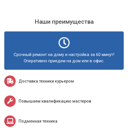
чистка компьютера может улучшить его
производительность и снизить вероятность возникновения
сбоев в работе. Пыль и грязь, которые накапливаются
Наши преимущества
внутри компьютера, могут приводить к перегреву
компонентов и ухудшению их работы.
Регулярная чистка позволит избежать этих проблем и
обеспечить эффективную работу компьютера на долгое
время.
Срочный ремонт на дому и настройка за 60 минут!
Оперативно приедем на дом или в офис.
Доставка техники курьером
Повышаем квалификацию мастеров
Подменная техника