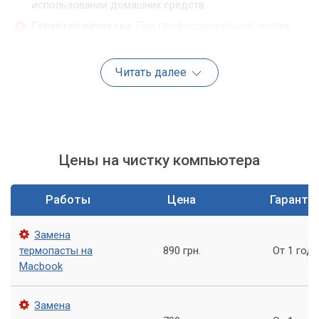
использовании домашних средств.
Гарантия качества
. При профессиональной чистке
компьютера вы получаете гарантию качества на
проведенные работы. Если в течение определенного
Читать далее
периода времени после чистки возникнут проблемы с
компьютером, то вы можете бесплатно обратиться в
сервисный центр для устранения проблемы.
Что включает в себя профессиональная чистка
компьютера
Цены на чистку компьютера
Профессиональная чистка компьютера включает в себя
следующие работы:
Работы
Цена
Гаранти
Очистка корпуса компьютера
. Специалисты
Замена
проводят очистку корпуса от пыли, грязи и других
термопасты на
890 грн.
От 1 года
загрязнений. Для этого используют
Macbook
профессиональные средства, которые не повреждают
поверхность корпуса.
Замена
Очистка системного блока
. Внутри системного блока