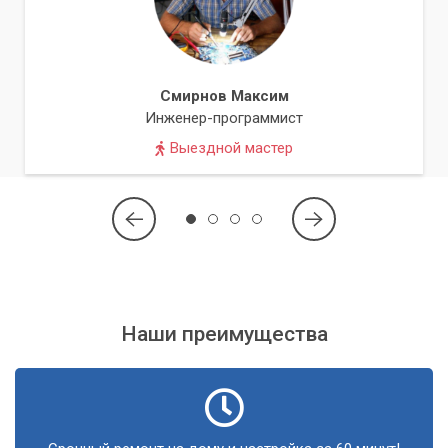
соответствует вашим требованиям, а текущая
платформа не поддерживает более мощные
комплектующие.
Смирнов Максим
Когда менять видеокарту?
Инженер-программист
Выездной мастер
Замена видеокарты – это оптимальное решение в
следующих ситуациях:
Игры:
Если вы геймер и хотите играть в новинки на
высоких настройках графики, видеокарта – ваш
главный приоритет.
Графический дизайн и 3D-моделирование:
Для этих
Наши преимущества
задач мощный графический ускоритель играет
ключевую роль.
Предварительная сборка:
Если у вас уже достаточно
производительный процессор и вам не хватает только
мощности для плавной графики.