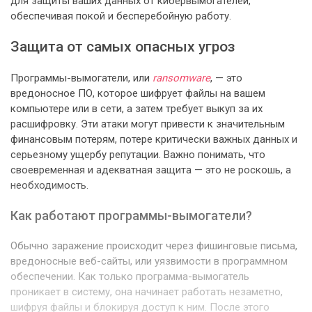
для защиты ваших данных от кибервымогателей,
обеспечивая покой и бесперебойную работу.
Защита от самых опасных угроз
Программы-вымогатели, или
ransomware
, — это
вредоносное ПО, которое шифрует файлы на вашем
компьютере или в сети, а затем требует выкуп за их
расшифровку. Эти атаки могут привести к значительным
финансовым потерям, потере критически важных данных и
серьезному ущербу репутации. Важно понимать, что
своевременная и адекватная защита — это не роскошь, а
необходимость.
Как работают программы-вымогатели?
Обычно заражение происходит через фишинговые письма,
вредоносные веб-сайты, или уязвимости в программном
обеспечении. Как только программа-вымогатель
проникает в систему, она начинает работать незаметно,
шифруя файлы и блокируя доступ к ним. После этого