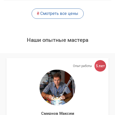
Мы — команда квалифицированных специалистов с
₴
Смотреть все цены
многолетним опытом в области информационной
безопасности. Мы не просто устанавливаем ПО, а строим
надежную систему защиты, адаптированную под ваши
нужды.
Наши опытные мастера
Обращаясь в «Компьютерный Мастер», вы получаете не
только защиту от текущих угроз, но и уверенность в
стабильной работе в будущем. Мы поможем вам создать
непроницаемый щит от программ-вымогателей и других
киберугроз.
5 лет
Опыт работы
Смирнов Максим