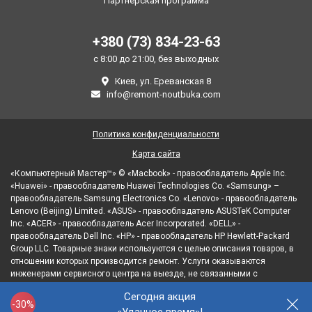
Партнерская программа
+380 (73) 834-23-63
с 8:00 до 21:00, без выходных
Киев, ул. Ереванская 8
info@remont-noutbuka.com
Политика конфиденциальности
Карта сайта
«Компьютерный Мастер™» © «Macbook» - правообладатель Apple Inc.
«Huawei» - правообладатель Huawei Technologies Co. «Samsung» –
правообладатель Samsung Electronics Co. «Lenovo» - правообладатель
Lenovo (Beijing) Limited. «ASUS» - правообладатель ASUSTeK Computer
Inc. «ACER» - правообладатель Acer Incorporated. «DELL» -
правообладатель Dell Inc. «HP» - правообладатель HP Hewlett-Packard
Group LLC. Товарные знаки используются с целью описания товаров, в
отношении которых производится ремонт. Услуги оказываются
инженерами сервисного центра на выезде, не связанными с
правообладателями товарных знаков и/или с их официальными
Сегодня акция
представителями в отношении товаров, которые уже были введены в
-30%
гражданский оборот.