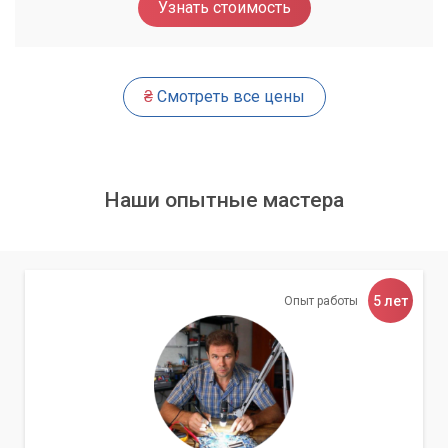
Узнать стоимость
Проверка драйверов.
Формирование рекомендаций:
Подробный отчет о состоянии вашего ПК.
₴
Смотреть все цены
Предложения по оптимальному апгрейду.
Оценка необходимого бюджета для
модернизации.
Наши опытные мастера
Преимущества выбора «Компьютерного
Мастера»
Выбирая наш сервисный центр для диагностики перед
апгрейдом, вы получаете не только качественную услугу,
5 лет
Опыт работы
но и ряд
значительных преимуществ
.
Мы работаем по всей Киеве и Киевской области,
предлагая удобный сервис и гибкий подход к каждому
клиенту. Наши специалисты постоянно повышают свою
квалификацию и следят за новинками в мире