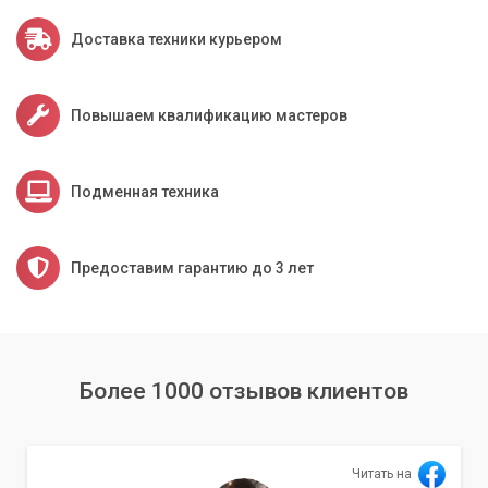
максимальный прирост производительности за разумные
деньги.
Доставка техники курьером
Обращайтесь в «Компьютерный Мастер» за
профессиональной диагностикой вашего компьютера
Повышаем квалификацию мастеров
перед апгрейдом. Мы поможем вам сделать правильный
выбор и наслаждаться быстрой и стабильной работой
вашего обновленного ПК.
Подменная техника
Предоставим гарантию до 3 лет
Более 1000 отзывов клиентов
Читать на