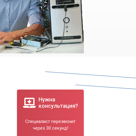
Нужна
консультация?
Специалист перезвонит
через 30 секунд!