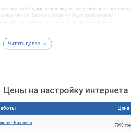
рнета вам необходимо определиться с провайдером, к которому
арифным планом. Также необходимо будет предоставить
оторый вы используете для подключения к интернету.
терной техникой, не переживайте - наши специалисты помогут в
Читать далее
Компьютерный Мастер»
этапом в использовании сети. Если у вас возникли проблемы с
те настроить сеть для бизнеса, обратитесь в сервисный центр
Цены на настройку интернета
алисты помогут решить все ваши проблемы и гарантируют
 обращаться к нам - мы всегда рады помочь вам!
Работы
Цена
ключ» - Базовый
7990 грн