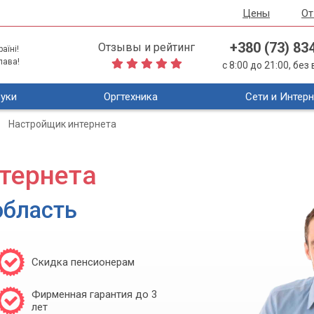
Цены
О
+380 (73) 83
Отзывы и рейтинг
аїні!
лава!
с 8:00 до 21:00, бе
уки
Оргтехника
Сети и Интерн
Настройщик интернета
тернета
область
Скидка пенсионерам
Фирменная гарантия до 3
лет