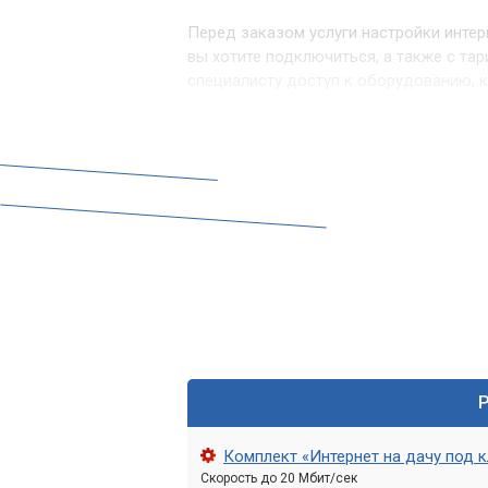
Перед заказом услуги настройки инте
вы хотите подключиться, а также с т
специалисту доступ к оборудованию, к
Если у вас нет опыта работы с компью
разобраться в ситуации.
Обращайтесь в сервис «
Настройка интернета является важным 
подключением к интернету или вы хоти
«Компьютерный Мастер».
Наши высококвалифицированные специ
качество наших услуг. Не стесняйтесь
Комплект «Интернет на дачу под 
Скорость до 20 Мбит/сек