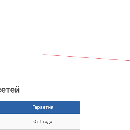
сетей
ит
Гарантия
От 1 года