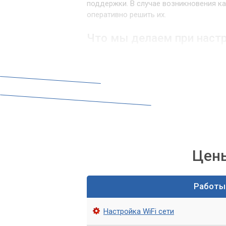
поддержки. В случае возникновения к
оперативно решить их.
Что мы делаем при наст
При настройке маршрутизатора мы вы
Подключение маршрутизатора к се
Настройка сетевых параметров ма
Настройка параметров WiFi, включ
Проверка работоспособности марш
Как заказать услугу нас
Цены
Для заказа услуги настройки маршрути
сайт. Мы предоставляем возможность 
Работы
настройку устройства, либо вы можете
Настройка WiFi сети
Обращайтесь в сервис «