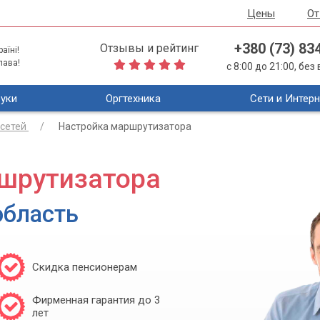
Цены
О
+380 (73) 83
Отзывы и рейтинг
аїні!
лава!
с 8:00 до 21:00, бе
уки
Оргтехника
Сети и Интерн
сетей
Настройка маршрутизатора
шрутизатора
область
Скидка пенсионерам
Фирменная гарантия до 3
лет