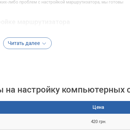
аких-либо проблем с настройкой маршрутизатора, мы готовы
ройке маршрутизатора
полняем следующие работы:
Читать далее
ти интернет и вашей домашней сети
ршрутизатора
ая защиту сети паролем
рутизатора и всех подключенных устройств
тройки маршрутизатора
 на настройку компьютерных 
затора вы можете связаться с нами по телефону или через наш
вызова мастера на дом, который быстро и качественно выполн
Цена
 привезти маршрутизатор к нам в сервисный центр.
420 грн.
Компьютерный Мастер»