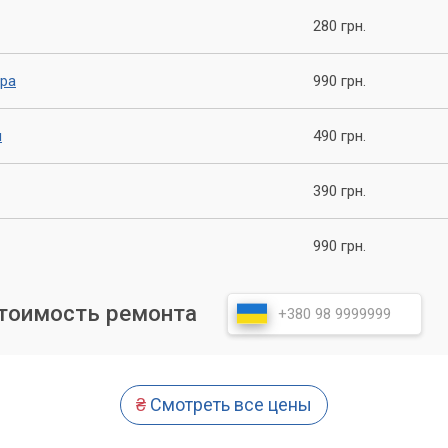
280 грн.
ойкой маршрутизатора, не стоит беспокоиться. Обращайтесь в
ер», где наши специалисты окажут вам квалифицированную
 Мы заботимся о каждом клиенте и готовы прийти на помощь в
ора
990 грн.
я
490 грн.
390 грн.
990 грн.
стоимость ремонта
₴
Смотреть все цены