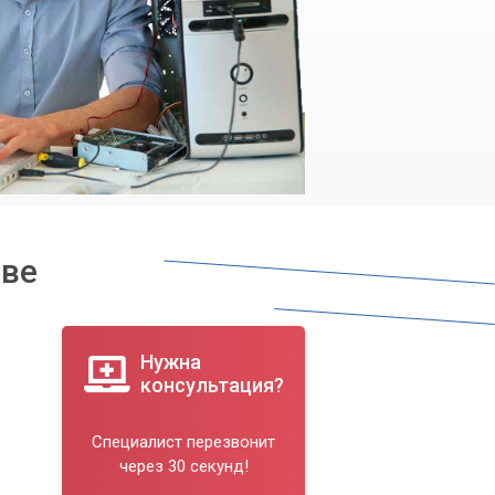
еве
Нужна
консультация?
Специалист перезвонит
через 30 секунд!