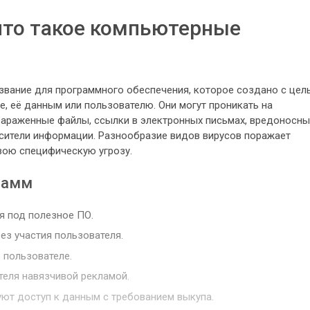
что такое компьютерные
вание для программного обеспечения, которое создано с цел
, её данным или пользователю. Они могут проникать на
зараженные файлы, ссылки в электронных письмах, вредоносн
сители информации. Разнообразие видов вирусов поражает
вою специфическую угрозу.
рамм
я под полезное ПО.
ез участия пользователя.
 пользователе.
теля навязчивой рекламой.
уют доступ к данным с требованием выкупа.