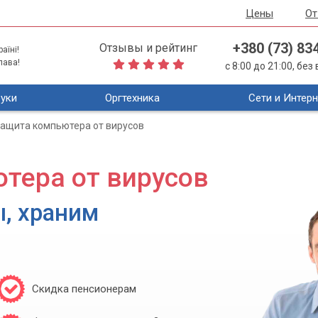
Цены
О
+380 (73) 83
Отзывы и рейтинг
аїні!
лава!
с 8:00 до 21:00, бе
уки
Оргтехника
Сети и Интерн
ащита компьютера от вирусов
тера от вирусов
ы, храним
Скидка пенсионерам