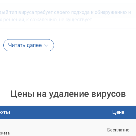
дый тип вируса требует своего подхода к обнаружению и
 решений, к сожалению, не существует.
ных атак
Читать далее
русом могут быть крайне неприятными. От незначительного
о отказа оборудования или безвозвратной потери данных.
ражи банковских реквизитов, паролей от социальных сетей ил
е вредоносные программы могут даже превратить ваш
частвующего в DDoS-атаках или рассылке спама, что может
ствия для владельца устройства.
Цены на удаление вирусов
енциальности
боты
Цена
 любого пользователя – это потеря важных файлов: семейных
ломных работ. Вирусы-шифровальщики (ransomware) стали
Бесплатно
ью блокируя доступ к файлам и требуя выкуп за их
 Киева