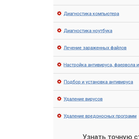
разблокировку. Даже если вы готовы з
А угроза потери конфиденциальной инф
Диагностика компьютера
данные, может привести к финансовым
Профессиональная
Диагностика ноутбука
Мастера»
Лечение зараженных файлов
Если ваш компьютер уже заражен или в
Настройка антивируса, фаервола 
центр «Компьютерный Мастер» готов п
решения по защите компьютеров от
обладают глубокими знаниями и мног
Подбор и установка антивируса
вредоносного ПО. Мы используем толь
программное обеспечение.
Удаление вирусов
Наши услуги по защите
Удаление вредоносных программ
Диагностика системы: выявляем вс
Удаление вирусов: полная очистка
Узнать точную 