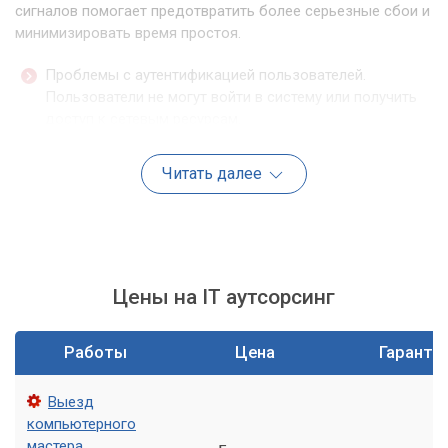
сигналов помогает предотвратить более серьезные сбои и
минимизировать время простоя.
Проблемы с аутентификацией пользователей.
Пользователи не могут войти в систему или получить
доступ к сетевым ресурсам.
Медленная работа сети. Задержки при доступе к
файловым серверам, приложениям или общим
Читать далее
ресурсам.
Ошибки в журналах событий. Появление
многочисленных ошибок, связанных с Active Directory,
DNS, Kerberos.
Цены на IT аутсорсинг
Невозможность применения групповых политик.
Изменения в GPO не распространяются на клиентские
компьютеры.
Работы
Цена
Гаранти
Проблемы с репликацией. Отсутствие синхронизации
данных между контроллерами домена.
Выезд
компьютерного
Базовая диагностика контроллера
мастера