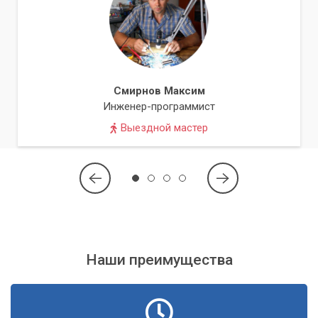
Утилита
Active Directory Sites and Services
.
Визуальный инструмент для проверки топологии
репликации и состояния связей.
Диагностика DNS
Смирнов Максим
Инженер-программист
DNS критичен для обнаружения контроллеров домена и
Выездной мастер
разрешения имен. Некорректная настройка DNS является
одной из самых частых причин проблем с DC.
Корректное функционирование DNS является
фундаментом для здоровой и стабильной
работы контроллера домена. Любые
отклонения в его работе могут вызвать
Наши преимущества
каскад проблем.
Мы используем
,
, а также тщательно
nslookup
dnscmd