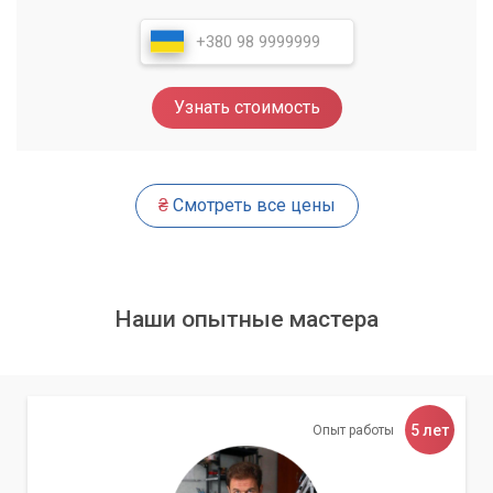
Если базовая диагностика не выявила проблему или
требуется более глубокое исследование, специалисты
«Компьютерного Мастера» переходят к более сложным
Узнать стоимость
инструментам и методикам.
Проверка репликации Active Directory
₴
Смотреть все цены
Репликация – это основа работы Active Directory в
многоконтроллерной среде. Нарушение репликации может
привести к несогласованности данных и проблемам с
аутентификацией. Мы используем следующие
инструменты:
Наши опытные мастера
Команда
. Показывает
repadmin /showrepl
состояние репликации для всех партнеров,
выявленные ошибки и задержки.
5 лет
Опыт работы
Команда
. Проводит
dcdiag /test:replications
комплексную проверку репликации, выявляя
различные проблемы.