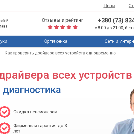
Цены
О
+380 (73) 83
Отзывы и рейтинг
аїні!
лава!
с 8:00 до 21:00, бе
уки
Оргтехника
Сети и Интерн
Как проверить драйвера всех устройств одновременно
 драйвера всех устройст
 диагностика
Скидка пенсионерам
Фирменная гарантия до 3
лет