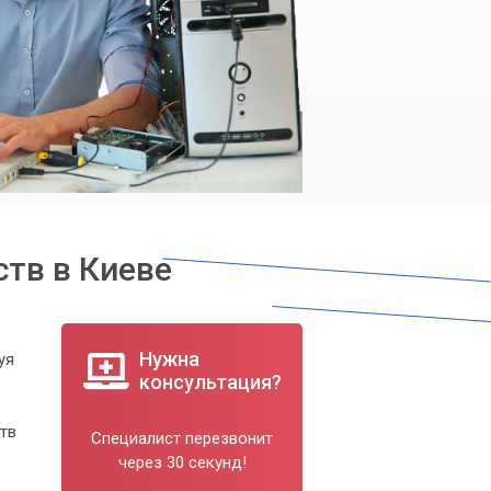
ств в Киеве
Нужна
уя
консультация?
тв
Специалист перезвонит
через 30 секунд!