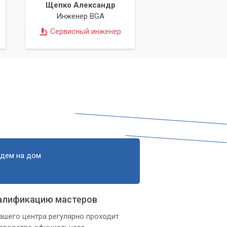
Щепко Александр
Инженер BGA
Сервисный инженер
едем на дом
чу
ту
алификацию мастеров
ашего центра регулярно проходит