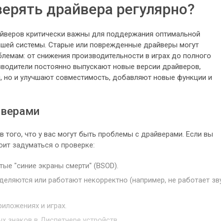
ерять драйвера регулярно?
айверов критически важны для поддержания оптимальной
ашей системы. Старые или поврежденные драйверы могут
лемам: от снижения производительности в играх до полного
зводители постоянно выпускают новые версии драйверов,
, но и улучшают совместимость, добавляют новые функции и
йверами
 того, что у вас могут быть проблемы с драйверами. Если вы
оит задуматься о проверке:
тые "синие экраны смерти" (BSOD).
еляются или работают некорректно (например, не работает зву
иложениях и играх.
х знаков в Диспетчере устройств.