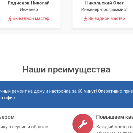
Родионов Николай
Никольский Олег
Инженер
Инженер-программист
Выездной мастер
Выездной мастер
рофессиональная диагностика
мпьютерный Мастер» в Киеве и области избавит вас от
м:
ех аппаратных компонентов.
ных или отсутствующих драйверов.
Наши преимущества
стабильных версий драйверов.
 максимальной производительности.
 дальнейшему обслуживанию вашего компьютера.
чный ремонт на дому и настройка за 60 минут! Оперативно при
 в офис.
остоятельное решение проблем с драйверами. Доверьте эту зада
ра». Мы гарантируем качественный сервис и стабильную рабо
ьером
Повышаем кв
ику в сервис и обратно
Каждый мастер н