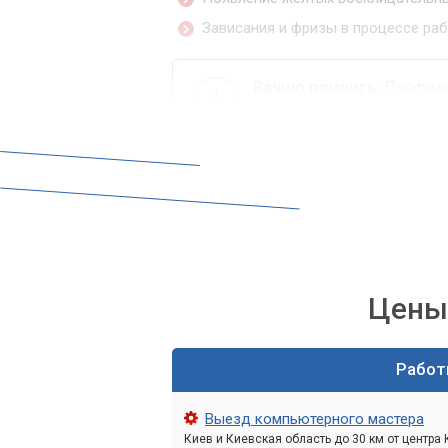
Зависания и фризы в процессе раб
Важно помнить:
Профилак
драйверов поможет избе
Как проверить дра
Самый распространенный способ прове
операционной системы.
Диспетчер устройств: в
Цены 
Диспетчер устройств (Device Manager)
просматривать все установленные аппа
Рабо
Нажмите правой кнопкой мыши на к
Выезд компьютерного мастера
+ X и выберите его из списка).
Киев и Киевская область до 30 км от центра