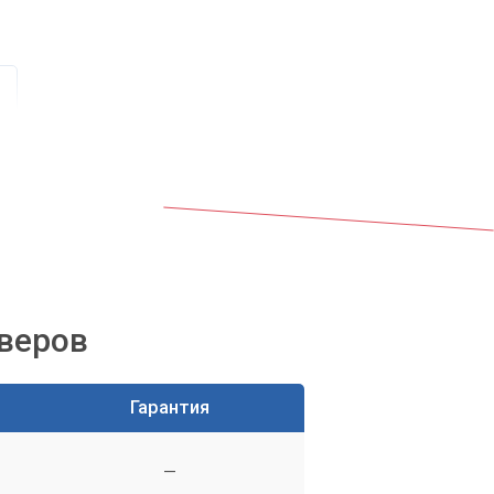
йверов
Гарантия
in
—