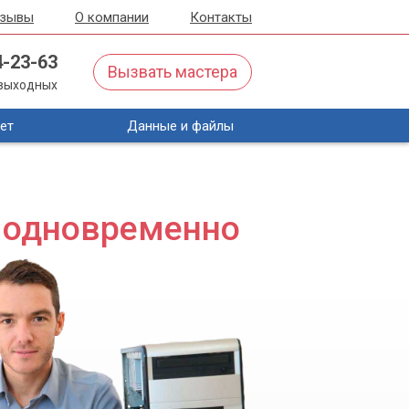
тзывы
О компании
Контакты
4-23-63
Вызвать мастера
з выходных
ет
Данные и файлы
в одновременно