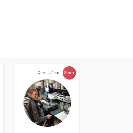
ашу
8 лет
Опыт работы
 к