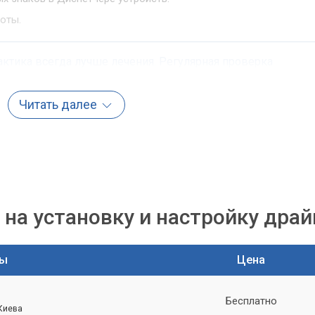
оты.
тика всегда лучше лечения. Регулярная проверка
жать многих проблем с компьютером.
Читать далее
йвера всех устройств вручную?
рки драйверов – это использование встроенных инструментов
аш главный помощник
на установку и настройку дра
 – это стандартный инструмент Windows, который позволяет
ратные устройства и управлять их драйверами.
ты
Цена
нопку "Пуск" и выберите "Диспетчер устройств" (или нажмите W
Бесплатно
 Киева