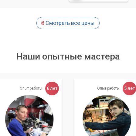
активности (восстановление записей реестра, системных
₴
Смотреть все цены
одозрительных элементов.
астройке защитного программного обеспечения.
ому использованию интернета.
Наши опытные мастера
сы умеют глубоко проникать в систему и маскироваться,
удаление практически невозможным без специальных
Обращение к профессионалам экономит ваше время и
6 лет
5 лет
Опыт работы
Опыт работы
«Компьютерный Мастер»?
циалистов с многолетним опытом работы в сфере ремонта и
редлагая услуги по чистке ноутбуков от вирусов в Киеве и