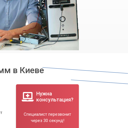
мм в Киеве
Нужна
консультация?
ет
Специалист перезвонит
через 30 секунд!