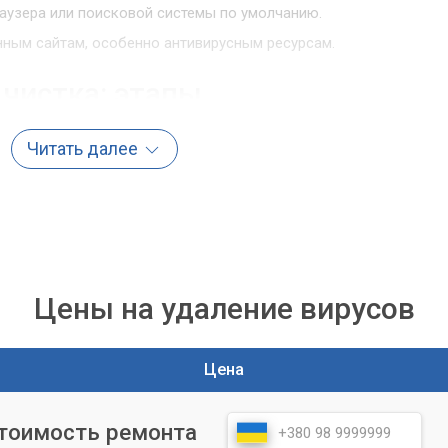
узера или поисковой системы по умолчанию.
ным сайтам, особенно антивирусным ресурсам.
чистка: этапы
жные вирусы могут привести к потере данных или повреждени
Читать далее
сервисном центре «Компьютерный Мастер» гарантирует глубоко
роз и их безболезненное удаление с минимальным риском для
тки
Цены на удаление вирусов
мероприятий, направленных на полное избавление вашего
ПО:
ыявления всех активных и скрытых угроз.
Цена
рофессиональных антивирусных инструментов и утилит.
стоимость ремонта
енных вирусов, троянов, червей, шпионского и рекламного ПО.