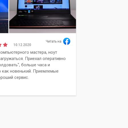
Читать на
10.12.2020
Алиса
омпьютерного мастера, ноут
Сг
Мельдер
загружаться. Приехал оперативно
об
олдовать", больше часа и
Вы
 как новенький. Приемлемые
ка
ороший сервис.
ра
вы