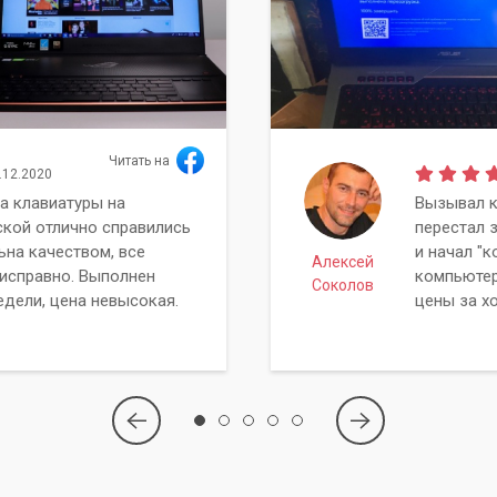
Читать на
.12.2020
а клавиатуры на
Вызывал к
ской отлично справились
перестал 
ьна качеством, все
и начал "к
Алексей
исправно. Выполнен
компьютер
Соколов
едели, цена невысокая.
цены за х