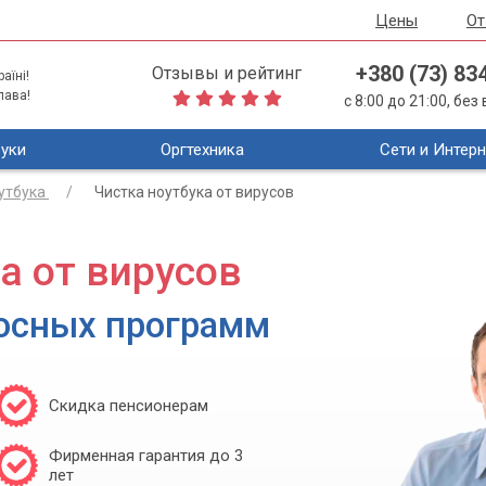
Цены
О
+380 (73) 83
Отзывы и рейтинг
аїні!
лава!
с 8:00 до 21:00, бе
уки
Оргтехника
Сети и Интерн
утбука
Чистка ноутбука от вирусов
а от вирусов
осных программ
Скидка пенсионерам
Фирменная гарантия до 3
лет