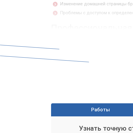
Изменение домашней страницы бра
Проблемы с доступом к определен
Профессиональная 
Самостоятельные попытки удалить сло
системы. Профессиональная чистка в 
сканирование, точное определение уг
ваших файлов.
Что включает услуга чис
Наши специалисты проводят комплекс 
ноутбука от всех видов вредоносного 
Полная диагностика системы для в
Работы
Сканирование с использованием п
Узнать точную 
Нейтрализация и удаление обнаруж