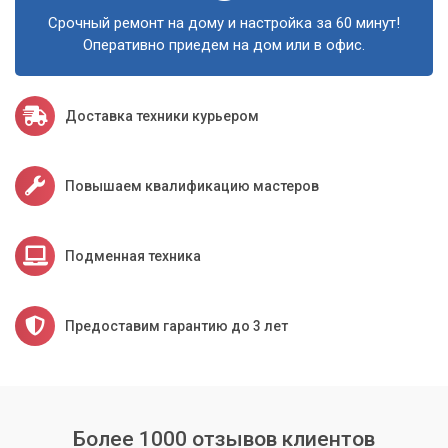
реагентами.
Срочный ремонт на дому и настройка за 60 минут!
Восстановление работоспособности даже сильно
Оперативно приедем на дом или в офис.
засохших головок.
Заправка картриджей качественными чернилами.
Рекомендации по дальнейшей эксплуатации и
Доставка техники курьером
профилактике.
Повышаем квалификацию мастеров
Мы используем только
специализированное оборудование и
безопасные чистящие растворы, которые
Подменная техника
не повреждают внутренние компоненты
печатающей головки.
Предоставим гарантию до 3 лет
Доверьте заботу о вашей струйной оргтехнике
профессионалам. Своевременное обращение к
специалистам позволит вам избежать дорогостоящего
ремонта или покупки нового устройства. Сервисный центр
Более 1000 отзывов клиентов
«Компьютерный Мастер» – это гарантия качества и долгой