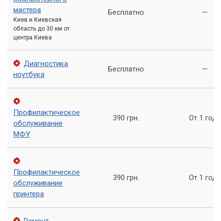
Полосы на отпечатках:
Самый распространенный
мастера
Бесплатно
—
признак. Появляются белые или цветные полосы, где
Киев и Киевская
нет изображения.
область до 30 км от
центра Киева
Блеклые цвета:
Цвета становятся менее
насыщенными, тусклыми, или некоторые цвета могут
Диагностика
полностью отсутствовать.
Бесплатно
—
ноутбука
Искажение изображений:
На отпечатках могут
появляться артефакты, размытия или несоответствие
контуров.
Профилактическое
390 грн.
От 1 года
обслуживание
Отсутствие печати некоторых цветов:
Принтер
МФУ
может печатать только черным цветом, игнорируя
цветные картриджи.
Ошибка принтера:
В некоторых случаях принтер
Профилактическое
может выводить сообщение об ошибке, связанной с
390 грн.
От 1 года
обслуживание
печатающей головкой.
принтера
Важно:
Не игнорируйте первые признаки