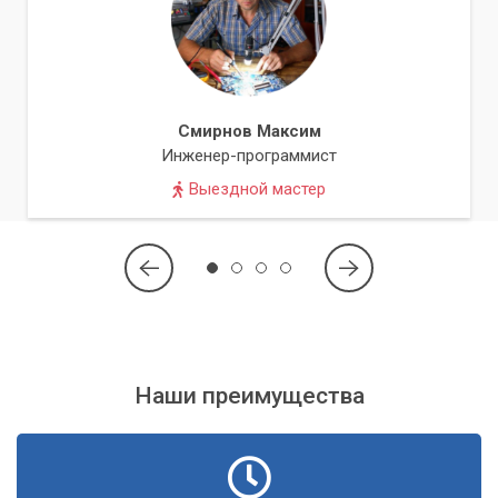
Если профилактические меры не помогают, и засорение
уже произошло, не пытайтесь решить проблему
самостоятельно. Неправильная чистка может привести к
необратимым повреждениям печатающей головки,
стоимость которой часто сопоставима со стоимостью
Смирнов Максим
нового принтера.
Инженер-программист
Выездной мастер
Сервисный центр «Компьютерный Мастер» предлагает
профессиональные услуги по обслуживанию струйной
оргтехники в Киеве и области. Наши специалисты
обладают глубокими знаниями и опытом работы с
различными моделями принтеров, МФУ и плоттеров.
Наши услуги по очистке и восстановлению:
Профессиональная диагностика и выявление причин
Наши преимущества
засорения.
Бережная ультразвуковая чистка печатающих головок.
Промывка системы подачи чернил специальными