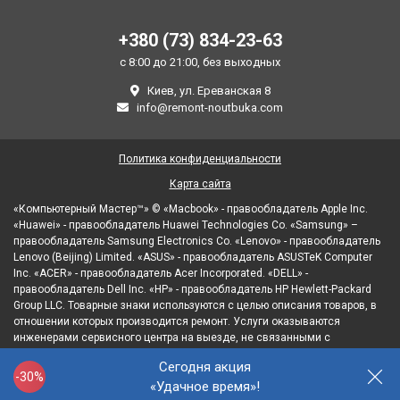
+380 (73) 834-23-63
с 8:00 до 21:00, без выходных
Киев, ул. Ереванская 8
info@remont-noutbuka.com
Политика конфиденциальности
Карта сайта
«Компьютерный Мастер™» © «Macbook» - правообладатель Apple Inc.
«Huawei» - правообладатель Huawei Technologies Co. «Samsung» –
правообладатель Samsung Electronics Co. «Lenovo» - правообладатель
Lenovo (Beijing) Limited. «ASUS» - правообладатель ASUSTeK Computer
Inc. «ACER» - правообладатель Acer Incorporated. «DELL» -
правообладатель Dell Inc. «HP» - правообладатель HP Hewlett-Packard
Group LLC. Товарные знаки используются с целью описания товаров, в
отношении которых производится ремонт. Услуги оказываются
инженерами сервисного центра на выезде, не связанными с
правообладателями товарных знаков и/или с их официальными
Сегодня акция
представителями в отношении товаров, которые уже были введены в
-30%
«Удачное время»!
гражданский оборот.