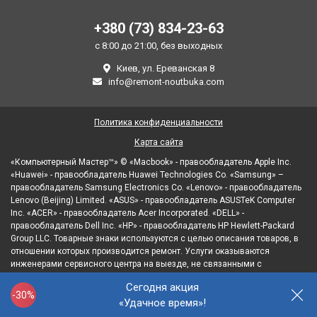
+380 (73) 834-23-63
с 8:00 до 21:00, без выходных
Киев, ул. Ереванская 8
info@remont-noutbuka.com
Политика конфиденциальности
Карта сайта
«Компьютерный Мастер™» © «Macbook» - правообладатель Apple Inc.
«Huawei» - правообладатель Huawei Technologies Co. «Samsung» –
правообладатель Samsung Electronics Co. «Lenovo» - правообладатель
Lenovo (Beijing) Limited. «ASUS» - правообладатель ASUSTeK Computer
Inc. «ACER» - правообладатель Acer Incorporated. «DELL» -
правообладатель Dell Inc. «HP» - правообладатель HP Hewlett-Packard
Group LLC. Товарные знаки используются с целью описания товаров, в
отношении которых производится ремонт. Услуги оказываются
инженерами сервисного центра на выезде, не связанными с
правообладателями товарных знаков и/или с их официальными
Сегодня акция
представителями в отношении товаров, которые уже были введены в
-30%
«Удачное время»!
гражданский оборот.