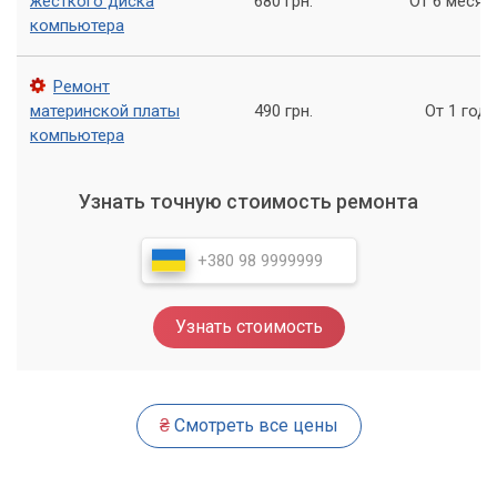
жесткого диска
680 грн.
От 6 месяц
Файлы и папки: создание, копирование, перемещение,
компьютера
удаление.
Основы работы в интернете: поиск информации,
Ремонт
посещение сайтов.
материнской платы
490 грн.
От 1 года
Электронная почти: создание ящика, отправка и
компьютера
получение писем, прикрепление файлов.
Работа с текстовыми документами (например, в
Узнать точную стоимость ремонта
программе Microsoft Word).
Основы безопасности в интернете: как распознать
мошенничество, создание надежных паролей.
Установка и удаление программ (базовые понятия).
Узнать стоимость
По вашему желанию программа может быть расширена и
включать более продвинутые темы или изучение
специализированных программ.
₴
Смотреть все цены
Почему выбирают «Компьютерный
Мастер»