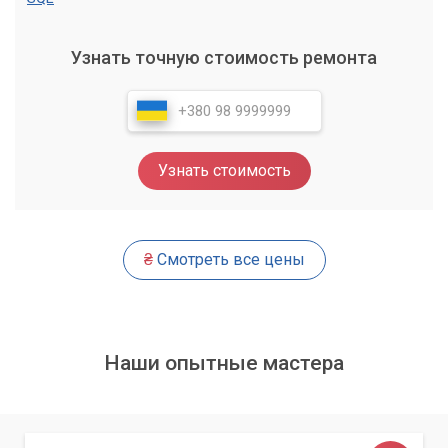
Обращайтесь в сервис «Компьютерный
Мастер»
Узнать точную стоимость ремонта
Если вы ищете надежного партнера для установки
Microsoft Office, обратитесь к нам. Наши эксперты готовы
помочь вам быстро и профессионально установить
программу и настроить ее в соответствии с вашими
Узнать стоимость
потребностями. Свяжитесь с нами сегодня и начните
работать с Microsoft Office без проблем!
Microsoft Office - это не просто офисный пакет, это набор
₴
Смотреть все цены
инструментов, который позволяет делать бизнес более
эффективным, а жизнь - проще. Сегодня все больше
компаний используют Microsoft Office для создания и
редактирования документов, электронных таблиц,
презентаций и электронной почты.
Наши опытные мастера
Наш сервисный центр «Компьютерный Мастер» поможет
вам быстро и профессионально установить Microsoft Office
и настроить программу в соответствии с ваши