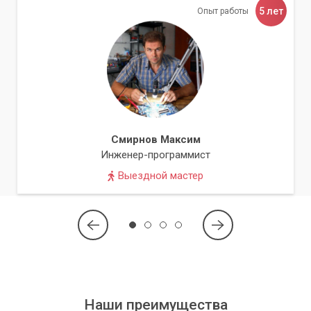
потребностями. Вам не нужно тратить свое время и усилия
5 лет
Опыт работы
на установку программы и ее настройку - наши эксперты
сделают все за вас.
Вы получите быструю и профессиональную установку
Microsoft Office, а также полную поддержку и консультации
наших экспертов. Обратитесь к нам сегодня и начните
работать с Microsoft Office без проблем!
Смирнов Максим
Инженер-программист
Выездной мастер
Наши преимущества