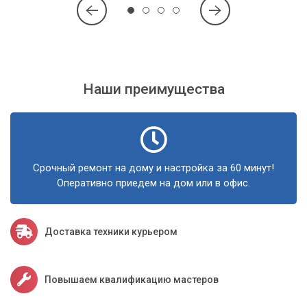
Мы бережно относимся к вашим данным и
стремимся к полному сохранению
информации на вашем устройстве в процессе
работы.
Наши преимущества
Не позволяйте вредоносным программам портить вашу
работу и доставлять неудобства. Обратитесь в сервисный
центр «Компьютерный Мастер» – мы вернем вашему
Срочный ремонт на дому и настройка за 60 минут!
устройству стабильность, безопасность и
Оперативно приедем на дом или в офис.
производительность!
Доставка техники курьером
Повышаем квалификацию мастеров