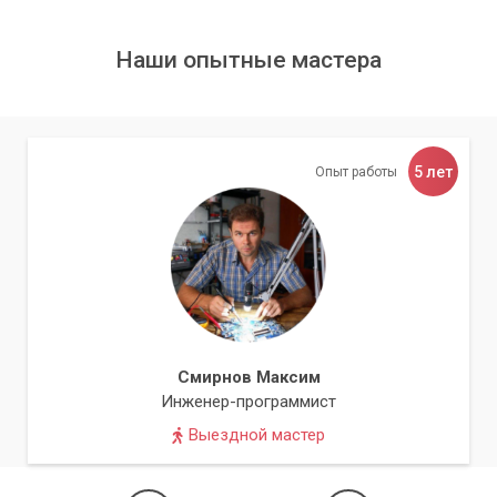
Преимущества «Компьютерного
Мастера»
Наши опытные мастера
Обращаясь в сервисный центр «Компьютерный Мастер»,
вы получаете:
5 лет
Опытных специалистов:
Наши инженеры регулярно
Опыт работы
повышают свою квалификацию и находятся в курсе
последних вирусных угроз.
Быстрое реагирование:
Мы понимаем, как важна
оперативная помощь при заражении компьютера.
Специалист может выехать к вам или принять устройство в
сервисном центре.
Смирнов Максим
Доступные цены:
Мы предлагаем конкурентные цены на
Инженер-программист
все виды услуг, включая удаление вредоносных программ.
Выездной мастер
Гарантию качества:
Мы уверены в качестве наших услуг и
предоставляем гарантию на выполненные работы.