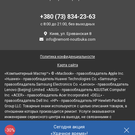
+380 (73) 834-23-63
с 8:00 до 21:00, без выходных
Киев, ул. Ереванская 8
info@remont-noutbuka.com
Политика конфиденциальности
Карта сайта
«Компьютерный Мастер™» © «Macbook» - правообладатель Apple Inc.
«Huawei» - правообладатель Huawei Technologies Co. «Samsung» –
правообладатель Samsung Electronics Co. «Lenovo» - правообладатель
Lenovo (Beijing) Limited. «ASUS» - правообладатель ASUSTeK Computer
Inc. «ACER» - правообладатель Acer Incorporated. «DELL» -
правообладатель Dell Inc. «HP» - правообладатель HP Hewlett-Packard
Group LLC. Товарные знаки используются с целью описания товаров, в
отношении которых производится ремонт. Услуги оказываются
инженерами сервисного центра на выезде, не связанными с
правообладателями товарных знаков и/или с их официальными
Сегодня акция
представителями в отношении товаров, которые уже были введены в
-30%
«Удачное время»!
гражданский оборот.