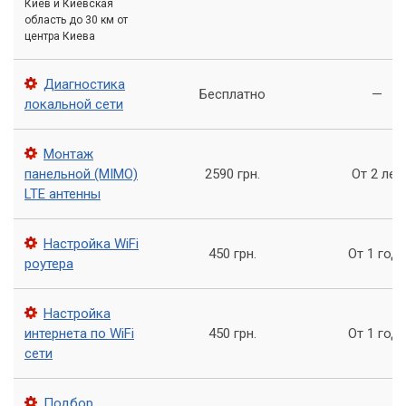
Киев и Киевская
подключение USB-модема к ноутбуку часто не
область до 30 км от
обеспечивает достаточной скорости и стабильности.
центра Киева
Диагностика
Для создания действительно надежного и
Бесплатно
—
локальной сети
быстрого соединения с использованием
мобильного интернета требуется
профессиональное оборудование и грамотная
Монтаж
панельной (MIMO)
2590 грн.
От 2 лет
настройка.
LTE антенны
Мы предлагаем комплексные решения, включающие:
Настройка WiFi
450 грн.
От 1 год
роутера
Усиление сигнала: установка мощных внешних антенн.
Выбор оператора: анализ покрытия и тарифов.
Настройка
интернета по WiFi
450 грн.
От 1 год
Настройка роутера: оптимизация для нескольких
сети
устройств.
Обеспечение стабильности: минимизация перебоев.
Подбор